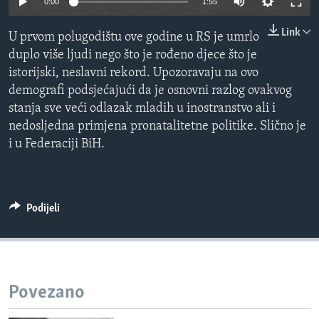
0:00
1:55
MAGAZIN
Link
U prvom polugodištu ove godine u RS je umrlo
O GLASU AMERIKE
duplo više ljudi nego što je rođeno djece što je
istorijski, neslavni rekord. Upozoravaju na ovo
Learning English
demografi podsjećajući da je osnovni razlog ovakvog
stanja sve veći odlazak mladih u inostranstvo ali i
PRATITE NAS
nedosljedna primjena pronatalitetne politike. Slično je
i u Federaciji BiH.
Jezici
Podijeli
Povezano