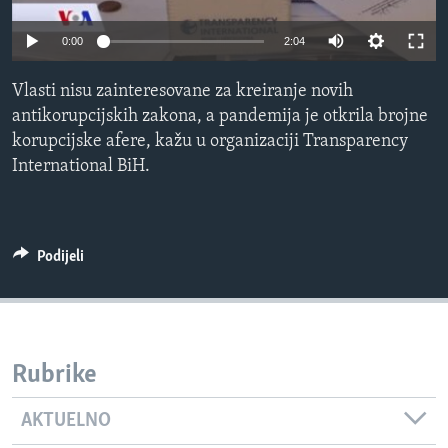
MAGAZIN
0:00
2:04
O GLASU AMERIKE
Vlasti nisu zainteresovane za kreiranje novih
Learning English
antikorupcijskih zakona, a pandemija je otkrila brojne
korupcijske afere, kažu u organizaciji Transparency
PRATITE NAS
International BiH.
Jezici
Podijeli
Rubrike
AKTUELNO