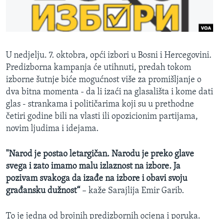
MAGAZIN
O GLASU AMERIKE
Learning English
U nedjelju. 7. oktobra, opći izbori u Bosni i Hercegovini.
Predizborna kampanja će utihnuti, predah tokom
PRATITE NAS
izborne šutnje biće mogućnost više za promišljanje o
dva bitna momenta - da li izaći na glasališta i kome dati
glas - strankama i političarima koji su u prethodne
četiri godine bili na vlasti ili opozicionim partijama,
Jezici
novim ljudima i idejama.
"Narod je postao letargičan. Narodu je preko glave
svega i zato imamo malu izlaznost na izbore. Ja
pozivam svakoga da izađe na izbore i obavi svoju
građansku dužnost“
– kaže Sarajlija Emir Garib.
To je jedna od brojnih predizbornih ocjena i poruka.