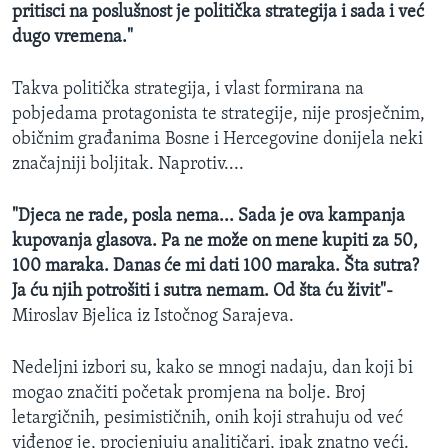
pritisci na poslušnost je politička strategija i sada i već
dugo vremena."
Takva politička strategija, i vlast formirana na
pobjedama protagonista te strategije, nije prosječnim,
običnim građanima Bosne i Hercegovine donijela neki
značajniji boljitak. Naprotiv....
"Djeca ne rade, posla nema... Sada je ova kampanja
kupovanja glasova. Pa ne može on mene kupiti za 50,
100 maraka. Danas će mi dati 100 maraka. Šta sutra?
Ja ću njih potrošiti i sutra nemam. Od šta ću živit"-
Miroslav Bjelica iz Istočnog Sarajeva.
Nedeljni izbori su, kako se mnogi nadaju, dan koji bi
mogao značiti početak promjena na bolje. Broj
letargičnih, pesimističnih, onih koji strahuju od već
viđenog je, procjenjuju analitičari, ipak znatno veći.