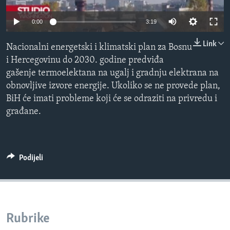
MAGAZIN
0:00
3:19
O GLASU AMERIKE
Link
Nacionalni energetski i klimatski plan za Bosnu
Learning English
i Hercegovinu do 2030. godine predviđa
gašenje termoelektana na ugalj i gradnju elektrana na
PRATITE NAS
obnovljive izvore energije. Ukoliko se ne provede plan,
BiH će imati probleme koji će se odraziti na privredu i
građane.
Jezici
Podijeli
Rubrike