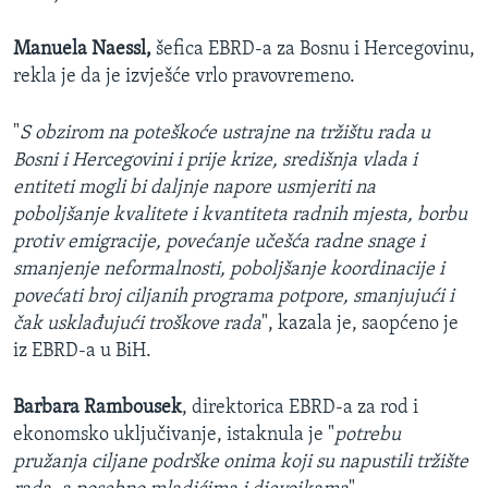
Manuela Naessl,
šefica EBRD-a za Bosnu i Hercegovinu,
rekla je da je izvješće vrlo pravovremeno.
"
S obzirom na poteškoće ustrajne na tržištu rada u
Bosni i Hercegovini i prije krize, središnja vlada i
entiteti mogli bi daljnje napore usmjeriti na
poboljšanje kvalitete i kvantiteta radnih mjesta, borbu
protiv emigracije, povećanje učešća radne snage i
smanjenje neformalnosti, poboljšanje koordinacije i
povećati broj ciljanih programa potpore, smanjujući i
čak usklađujući troškove rada
", kazala je, saopćeno je
iz EBRD-a u BiH.
Barbara Rambousek
, direktorica EBRD-a za rod i
ekonomsko uključivanje, istaknula je "
potrebu
pružanja ciljane podrške onima koji su napustili tržište