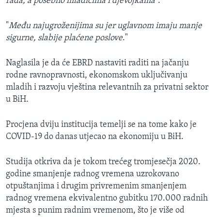
rada, a posebno mladićima i djevojkama
".
"
Među najugroženijima su jer uglavnom imaju manje
sigurne, slabije plaćene poslove
."
Naglasila je da će EBRD nastaviti raditi na jačanju
rodne ravnopravnosti, ekonomskom uključivanju
mladih i razvoju vještina relevantnih za privatni sektor
u BiH.
Procjena dviju institucija temelji se na tome kako je
COVID-19 do danas utjecao na ekonomiju u BiH.
Studija otkriva da je tokom trećeg tromjesečja 2020.
godine smanjenje radnog vremena uzrokovano
otpuštanjima i drugim privremenim smanjenjem
radnog vremena ekvivalentno gubitku 170.000 radnih
mjesta s punim radnim vremenom, što je više od