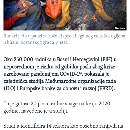
MAGAZIN
O GLASU AMERIKE
Learning English
Rudari jedu u pauzi za ručak ispred ilegalnog rudnika ugljena
u blizini bosanskog grada Viteza
PRATITE NAS
Oko 250.000 radnika u Bosni i Hercegovini (BiH) u
neposrednom je riziku od gubitka posla zbog krize
Jezici
uzrokovane pandemijom COVID-19, pokazala je
zajednička studija Međunarodne organizacije rada
(ILO) i Europske banke za obnovu i razvoj (EBRD).
To je gotovo 20 posto radne snage na kraju 2020.
godine, navedeno je u studiji.
Studija identificira 14 sektora kao posebno ranjivih na