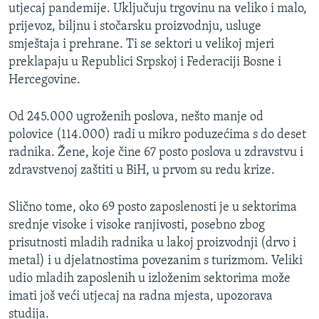
utjecaj pandemije. Uključuju trgovinu na veliko i malo,
prijevoz, biljnu i stočarsku proizvodnju, usluge
smještaja i prehrane. Ti se sektori u velikoj mjeri
preklapaju u Republici Srpskoj i Federaciji Bosne i
Hercegovine.
Od 245.000 ugroženih poslova, nešto manje od
polovice (114.000) radi u mikro poduzećima s do deset
radnika. Žene, koje čine 67 posto poslova u zdravstvu i
zdravstvenoj zaštiti u BiH, u prvom su redu krize.
Slično tome, oko 69 posto zaposlenosti je u sektorima
srednje visoke i visoke ranjivosti, posebno zbog
prisutnosti mladih radnika u lakoj proizvodnji (drvo i
metal) i u djelatnostima povezanim s turizmom. Veliki
udio mladih zaposlenih u izloženim sektorima može
imati još veći utjecaj na radna mjesta, upozorava
studija.