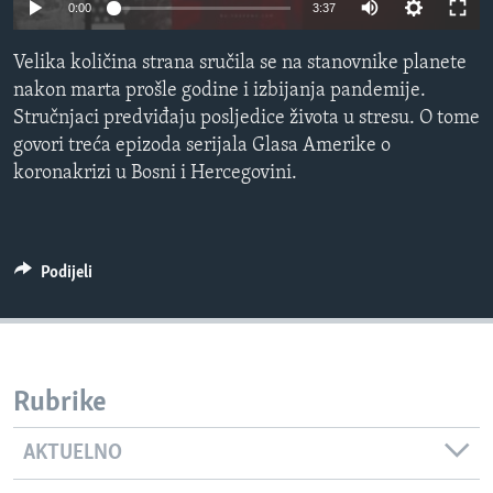
0:00
3:37
MAGAZIN
O GLASU AMERIKE
Velika količina strana sručila se na stanovnike planete
nakon marta prošle godine i izbijanja pandemije.
Learning English
Stručnjaci predviđaju posljedice života u stresu. O tome
govori treća epizoda serijala Glasa Amerike o
koronakrizi u Bosni i Hercegovini.
PRATITE NAS
Podijeli
Jezici
Rubrike
AKTUELNO