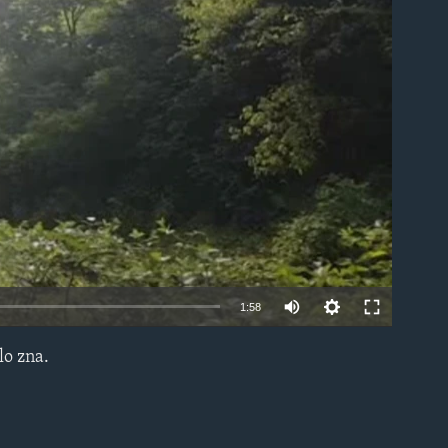
able
1:58
lo zna.
EMBED