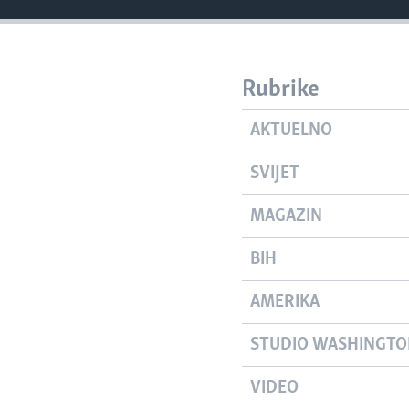
Rubrike
AKTUELNO
SVIJET
MAGAZIN
BIH
AMERIKA
STUDIO WASHINGT
VIDEO