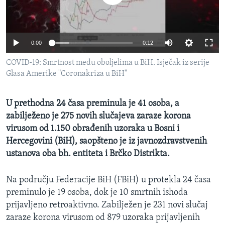
MAGAZIN
O GLASU AMERIKE
0:00
0:12
Learning English
COVID-19: Smrtnost među oboljelima u BiH. Isječak iz serije
Glasa Amerike "Coronakriza u BiH"
PRATITE NAS
U prethodna 24 časa preminula je 41 osoba, a
zabilježeno je 275 novih slučajeva zaraze korona
Jezici
virusom od 1.150 obrađenih uzoraka u Bosni i
Hercegovini (BiH), saopšteno je iz javnozdravstvenih
ustanova oba bh. entiteta i Brčko Distrikta.
Na području Federacije BiH (FBiH) u protekla 24 časa
preminulo je 19 osoba, dok je 10 smrtnih ishoda
prijavljeno retroaktivno. Zabilježen je 231 novi slučaj
zaraze korona virusom od 879 uzoraka prijavljenih