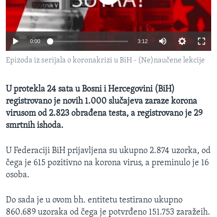
MAGAZIN
O GLASU AMERIKE
0:00
3:12
Learning English
Epizoda iz serijala o koronakrizi u BiH - (Ne)naučene lekcije
PRATITE NAS
U protekla 24 sata u Bosni i Hercegovini (BiH)
registrovano je novih 1.000 slučajeva zaraze korona
virusom od 2.823 obrađena testa, a registrovano je 29
Jezici
smrtnih ishoda.
U Federaciji BiH prijavljena su ukupno 2.874 uzorka, od
čega je 615 pozitivno na korona virus, a preminulo je 16
osoba.
Do sada je u ovom bh. entitetu testirano ukupno
860.689 uzoraka od čega je potvrđeno 151.753 zaražeih.