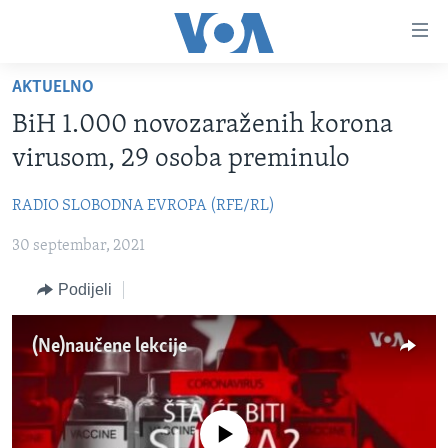
Linkovi
Pređi
na
AKTUELNO
glavni
TV PROGRAM
sadržaj
BiH 1.000 novozaraženih korona
VIDEO
Pređi
virusom, 29 osoba preminulo
na
FOTOGRAFIJE DANA
glavnu
RADIO SLOBODNA EVROPA (RFE/RL)
VIJESTI
navigaciju
Idi
30 septembar, 2021
NAUKA I TEHNOLOGIJA
SJEDINJENE AMERIČKE DRŽAVE
na
SPECIJALNI PROJEKTI
BOSNA I HERCEGOVINA
Podijeli
pretragu
KORUPCIJA
SVIJET
(Ne)naučene lekcije
SLOBODA MEDIJA
ŽENSKA STRANA
IZBJEGLIČKA STRANA
No media source currently available