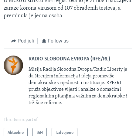
U Brčko distriktu BiH registrovano je 27 novih slučajeva
zaraze korona virusom od 107 obrađenih testova, a
preminula je jedna osoba.
Podijeli
Follow us
RADIO SLOBODNA EVROPA (RFE/RL)
Misija Radija Slobodna Evropa/Radio Liberty je
da širenjem informacija i ideja promoviše
demokratske vrijednosti i institucije: RFE/RL
pruža objektivne vijesti i analize o domaćim i
regionalnim pitanjima važnim za demokratske i
tržišne reforme.
This item is part of
Aktuelno
BiH
Izdvojeno