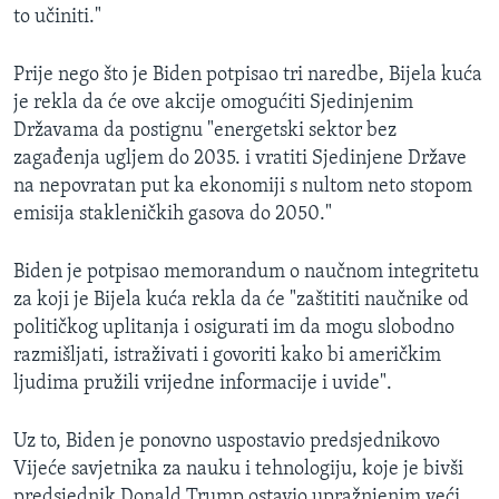
to učiniti."
Prije nego što je Biden potpisao tri naredbe, Bijela kuća
je rekla da će ove akcije omogućiti Sjedinjenim
Državama da postignu "energetski sektor bez
zagađenja ugljem do 2035. i vratiti Sjedinjene Države
na nepovratan put ka ekonomiji s nultom neto stopom
emisija stakleničkih gasova do 2050."
Biden je potpisao memorandum o naučnom integritetu
za koji je Bijela kuća rekla da će "zaštititi naučnike od
političkog uplitanja i osigurati im da mogu slobodno
razmišljati, istraživati i govoriti kako bi američkim
ljudima pružili vrijedne informacije i uvide".
Uz to, Biden je ponovno uspostavio predsjednikovo
Vijeće savjetnika za nauku i tehnologiju, koje je bivši
predsjednik Donald Trump ostavio upražnjenim veći