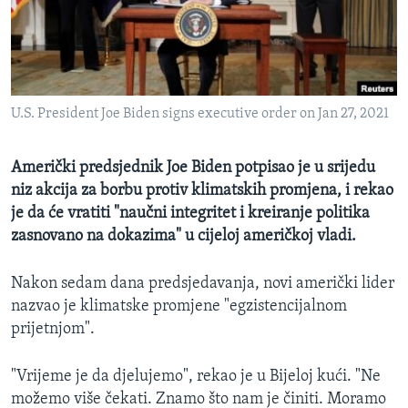
MAGAZIN
O GLASU AMERIKE
Learning English
U.S. President Joe Biden signs executive order on Jan 27, 2021
PRATITE NAS
Američki predsjednik Joe Biden potpisao je u srijedu
niz akcija za borbu protiv klimatskih promjena, i rekao
je da će vratiti "naučni integritet i kreiranje politika
Jezici
zasnovano na dokazima" u cijeloj američkoj vladi.
Nakon sedam dana predsjedavanja, novi američki lider
nazvao je klimatske promjene "egzistencijalnom
prijetnjom".
"Vrijeme je da djelujemo", rekao je u Bijeloj kući. "Ne
možemo više čekati. Znamo što nam je činiti. Moramo