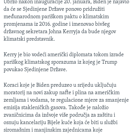
Ubrzo nakon inauguracije 20. januara, Biden je najavio
da će se Sjedinjene Države ponovo pridružiti
međunarodnom pariškom paktu o klimatskim
promjenama iz 2016. godine i imenovao bivšeg
državnog sekretara Johna Kerryja da bude njegov
klimatski predstavnik.
Kerry je bio vodeći američki diplomata tokom izrade
pariškog klimatskog sporazuma iz kojeg je Trump
povukao Sjedinjene Države.
Koraci koje je Biden preduzeo u srijedu uključuju
moratorij na novi zakup nafte i plina na američkim
zemljama i vodama, te regulacione mjere za smanjenje
emisija stakleničkih gasova. Takođe je naložio
zvaničnicima da izdvoje više područja za zaštitu i
osnuju kancelariju Bijele kuće koja će biti u službi
siromašnim i manjinskim zajednicama koje