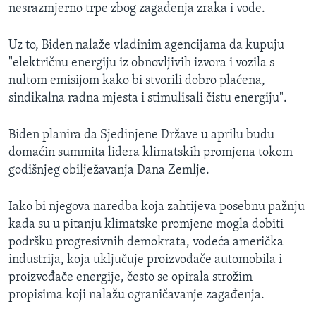
nesrazmjerno trpe zbog zagađenja zraka i vode.
Uz to, Biden nalaže vladinim agencijama da kupuju
"električnu energiju iz obnovljivih izvora i vozila s
nultom emisijom kako bi stvorili dobro plaćena,
sindikalna radna mjesta i stimulisali čistu energiju".
Biden planira da Sjedinjene Države u aprilu budu
domaćin summita lidera klimatskih promjena tokom
godišnjeg obilježavanja Dana Zemlje.
Iako bi njegova naredba koja zahtijeva posebnu pažnju
kada su u pitanju klimatske promjene mogla dobiti
podršku progresivnih demokrata, vodeća američka
industrija, koja uključuje proizvođače automobila i
proizvođače energije, često se opirala strožim
propisima koji nalažu ograničavanje zagađenja.