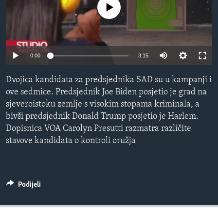
No media source currently available
MAGAZIN
O GLASU AMERIKE
Learning English
0:00
3:15
PRATITE NAS
Dvojica kandidata za predsjednika SAD su u kampanji i
ove sedmice. Predsjednik Joe Biden posjetio je grad na
sjeveroistoku zemlje s visokim stopama kriminala, a
bivši predsjednik Donald Trump posjetio je Harlem.
Jezici
Dopisnica VOA Carolyn Presutti razmatra različite
stavove kandidata o kontroli oružja
Podijeli