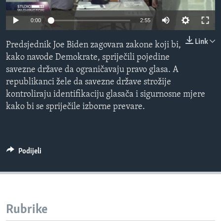
MAGAZIN
0:00
2:55
O GLASU AMERIKE
Link
Predsjednik Joe Biden zagovara zakone koji bi,
Learning English
kako navode Demokrate, spriječili pojedine
savezne države da ograničavaju pravo glasa. A
PRATITE NAS
republikanci žele da savezne države strožije
kontroliraju identifikaciju glasača i sigurnosne mjere
kako bi se spriječile izborne prevare.
Jezici
Podijeli
Rubrike