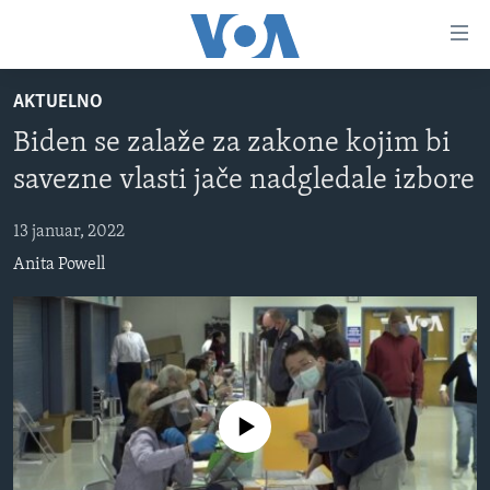
Linkovi
Pređi
na
AKTUELNO
glavni
TV PROGRAM
sadržaj
Biden se zalaže za zakone kojim bi
VIDEO
Pređi
savezne vlasti jače nadgledale izbore
na
FOTOGRAFIJE DANA
glavnu
13 januar, 2022
VIJESTI
navigaciju
Anita Powell
Idi
NAUKA I TEHNOLOGIJA
SJEDINJENE AMERIČKE DRŽAVE
na
SPECIJALNI PROJEKTI
BOSNA I HERCEGOVINA
pretragu
KORUPCIJA
SVIJET
SLOBODA MEDIJA
No media source currently available
ŽENSKA STRANA
IZBJEGLIČKA STRANA