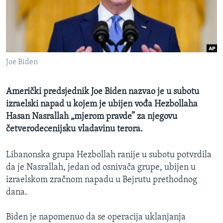
MAGAZIN
O GLASU AMERIKE
Learning English
Joe Biden
PRATITE NAS
Američki predsjednik Joe Biden nazvao je u subotu
izraelski napad u kojem je ubijen vođa Hezbollaha
Hasan Nasrallah „mjerom pravde” za njegovu
Jezici
četverodecenijsku vladavinu terora.
Libanonska grupa Hezbollah ranije u subotu potvrdila
da je Nasrallah, jedan od osnivača grupe, ubijen u
izraelskom zračnom napadu u Bejrutu prethodnog
dana.
Biden je napomenuo da se operacija uklanjanja