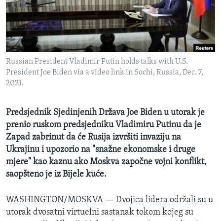
MAGAZIN
O GLASU AMERIKE
Learning English
Russian President Vladimir Putin holds talks with U.S.
President Joe Biden via a video link in Sochi, Russia, Dec. 7,
PRATITE NAS
2021.
Predsjednik Sjedinjenih Država Joe Biden u utorak je
prenio ruskom predsjedniku Vladimiru Putinu da je
Jezici
Zapad zabrinut da će Rusija izvršiti invaziju na
Ukrajinu i upozorio na "snažne ekonomske i druge
mjere" kao kaznu ako Moskva započne vojni konflikt,
saopšteno je iz Bijele kuće.
WASHINGTON/MOSKVA —
Dvojica lidera održali su u
utorak dvosatni virtuelni sastanak tokom kojeg su