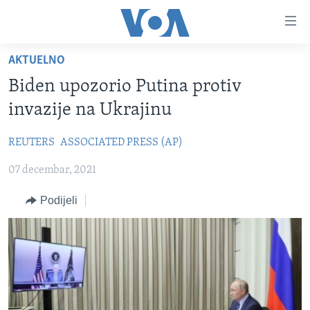
Linkovi
Pređi
na
AKTUELNO
glavni
TV PROGRAM
sadržaj
Biden upozorio Putina protiv
VIDEO
Pređi
invazije na Ukrajinu
na
FOTOGRAFIJE DANA
glavnu
REUTERS
ASSOCIATED PRESS (AP)
VIJESTI
navigaciju
Idi
07 decembar, 2021
NAUKA I TEHNOLOGIJA
SJEDINJENE AMERIČKE DRŽAVE
na
SPECIJALNI PROJEKTI
BOSNA I HERCEGOVINA
Podijeli
pretragu
KORUPCIJA
SVIJET
SLOBODA MEDIJA
ŽENSKA STRANA
IZBJEGLIČKA STRANA