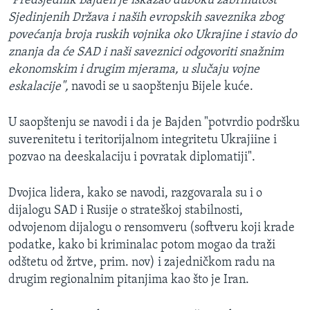
"Predsjednik Bajden je iskazao duboku zabrinutost
Sjedinjenih Država i naših evropskih saveznika zbog
povećanja broja ruskih vojnika oko Ukrajine i stavio do
znanja da će SAD i naši saveznici odgovoriti snažnim
ekonomskim i drugim mjerama, u slučaju vojne
eskalacije",
navodi se u saopštenju Bijele kuće.
U saopštenju se navodi i da je Bajden "potvrdio podršku
suverenitetu i teritorijalnom integritetu Ukrajiine i
pozvao na deeskalaciju i povratak diplomatiji".
Dvojica lidera, kako se navodi, razgovarala su i o
dijalogu SAD i Rusije o strateškoj stabilnosti,
odvojenom dijalogu o rensomveru (softveru koji krade
podatke, kako bi kriminalac potom mogao da traži
odštetu od žrtve, prim. nov) i zajedničkom radu na
drugim regionalnim pitanjima kao što je Iran.