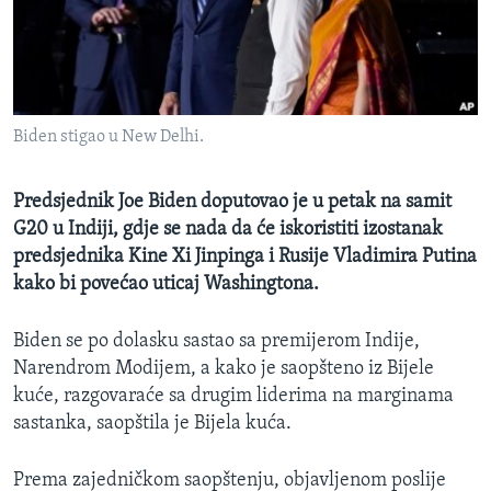
MAGAZIN
O GLASU AMERIKE
Learning English
Biden stigao u New Delhi.
PRATITE NAS
Predsjednik Joe Biden doputovao je u petak na samit
G20 u Indiji, gdje se nada da će iskoristiti izostanak
predsjednika Kine Xi Jinpinga i Rusije Vladimira Putina
Jezici
kako bi povećao uticaj Washingtona.
Biden se po dolasku sastao sa premijerom Indije,
Narendrom Modijem, a kako je saopšteno iz Bijele
kuće, razgovaraće sa drugim liderima na marginama
sastanka, saopštila je Bijela kuća.
Prema zajedničkom saopštenju, objavljenom poslije