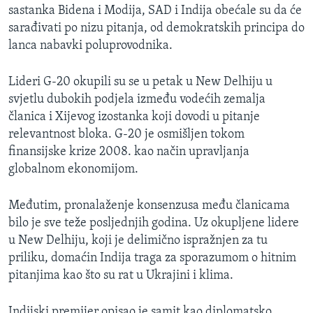
sastanka Bidena i Modija, SAD i Indija obećale su da će
sarađivati po nizu pitanja, od demokratskih principa do
lanca nabavki poluprovodnika.
Lideri G-20 okupili su se u petak u New Delhiju u
svjetlu dubokih podjela između vodećih zemalja
članica i Xijevog izostanka koji dovodi u pitanje
relevantnost bloka. G-20 je osmišljen tokom
finansijske krize 2008. kao način upravljanja
globalnom ekonomijom.
Međutim, pronalaženje konsenzusa među članicama
bilo je sve teže posljednjih godina. Uz okupljene lidere
u New Delhiju, koji je delimično ispražnjen za tu
priliku, domaćin Indija traga za sporazumom o hitnim
pitanjima kao što su rat u Ukrajini i klima.
Indijski premijer opisao je samit kao diplomatsko