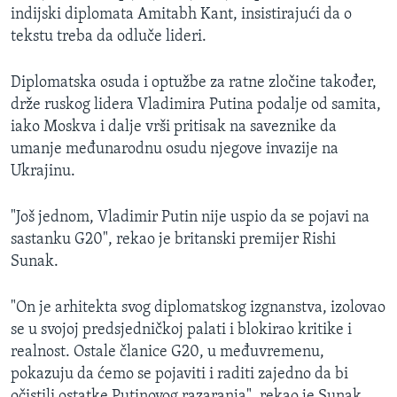
indijski diplomata Amitabh Kant, insistirajući da o
tekstu treba da odluče lideri.
Diplomatska osuda i optužbe za ratne zločine također,
drže ruskog lidera Vladimira Putina podalje od samita,
iako Moskva i dalje vrši pritisak na saveznike da
umanje međunarodnu osudu njegove invazije na
Ukrajinu.
"Još jednom, Vladimir Putin nije uspio da se pojavi na
sastanku G20", rekao je britanski premijer Rishi
Sunak.
"On je arhitekta svog diplomatskog izgnanstva, izolovao
se u svojoj predsjedničkoj palati i blokirao kritike i
realnost. Ostale članice G20, u međuvremenu,
pokazuju da ćemo se pojaviti i raditi zajedno da bi
očistili ostatke Putinovog razaranja", rekao je Sunak.