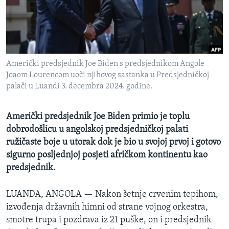
MAGAZIN
O GLASU AMERIKE
Learning English
Američki predsjednik Joe Biden s predsjednikom Angole
Joaom Lourencom uoči njihovog sastanka u Predsjedničkoj
PRATITE NAS
palači u Luandi 3. decembra 2024. godine.
Američki predsjednik Joe Biden primio je toplu
dobrodošlicu u angolskoj predsjedničkoj palati
Jezici
ružičaste boje u utorak dok je bio u svojoj prvoj i gotovo
sigurno posljednjoj posjeti afričkom kontinentu kao
predsjednik.
LUANDA, ANGOLA —
Nakon šetnje crvenim tepihom,
izvođenja državnih himni od strane vojnog orkestra,
smotre trupa i pozdrava iz 21 puške, on i predsjednik