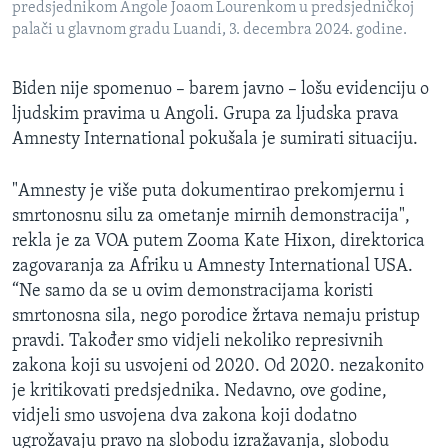
predsjednikom Angole Joaom Lourenkom u predsjedničkoj
palači u glavnom gradu Luandi, 3. decembra 2024. godine.
Biden nije spomenuo – barem javno – lošu evidenciju o
ljudskim pravima u Angoli. Grupa za ljudska prava
Amnesty International pokušala je sumirati situaciju.
"Amnesty je više puta dokumentirao prekomjernu i
smrtonosnu silu za ometanje mirnih demonstracija",
rekla je za VOA putem Zooma Kate Hixon, direktorica
zagovaranja za Afriku u Amnesty International USA.
“Ne samo da se u ovim demonstracijama koristi
smrtonosna sila, nego porodice žrtava nemaju pristup
pravdi. Također smo vidjeli nekoliko represivnih
zakona koji su usvojeni od 2020. Od 2020. nezakonito
je kritikovati predsjednika. Nedavno, ove godine,
vidjeli smo usvojena dva zakona koji dodatno
ugrožavaju pravo na slobodu izražavanja, slobodu