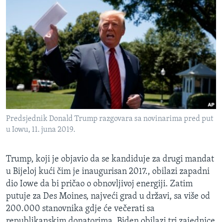
Predsjednik Donald Trump razgovara sa novinarima pred put
u Iowu, 11. juna 2019.
Trump, koji je objavio da se kandiduje za drugi mandat
u Bijeloj kući čim je inaugurisan 2017., obilazi zapadni
dio Iowe da bi pričao o obnovljivoj energiji. Zatim
putuje za Des Moines, najveći grad u državi, sa više od
200.000 stanovnika gdje će večerati sa
republikanskim donatorima. Biden obilazi tri zajednice