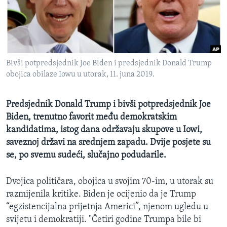
MAGAZIN
O GLASU AMERIKE
Learning English
Bivši potpredsjednik Joe Biden i predsjednik Donald Trump
obojica obilaze Iowu u utorak, 11. juna 2019.
PRATITE NAS
Predsjednik Donald Trump i bivši potpredsjednik Joe
Biden, trenutno favorit među demokratskim
Jezici
kandidatima, istog dana održavaju skupove u Iowi,
saveznoj državi na srednjem zapadu. Dvije posjete su
se, po svemu sudeći, slučajno podudarile.
Dvojica političara, obojica u svojim 70-im, u utorak su
razmijenila kritike. Biden je ocijenio da je Trump
“egzistencijalna prijetnja Americi”, njenom ugledu u
svijetu i demokratiji. "Četiri godine Trumpa bile bi