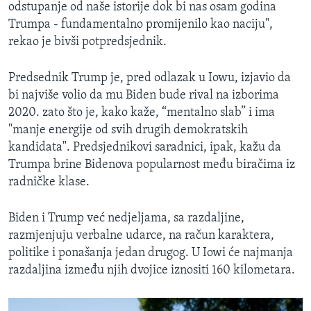
odstupanje od naše istorije dok bi nas osam godina
Trumpa - fundamentalno promijenilo kao naciju",
rekao je bivši potpredsjednik.
Predsednik Trump je, pred odlazak u Iowu, izjavio da
bi najviše volio da mu Biden bude rival na izborima
2020. zato što je, kako kaže, “mentalno slab” i ima
"manje energije od svih drugih demokratskih
kandidata". Predsjednikovi saradnici, ipak, kažu da
Trumpa brine Bidenova popularnost među biračima iz
radničke klase.
Biden i Trump već nedjeljama, sa razdaljine,
razmjenjuju verbalne udarce, na račun karaktera,
politike i ponašanja jedan drugog. U Iowi će najmanja
razdaljina između njih dvojice iznositi 160 kilometara.