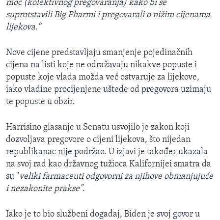
moć (kolektivnog pregovaranja) kako bi se
suprotstavili Big Pharmi i pregovarali o nižim cijenama
lijekova.“
Nove cijene predstavljaju smanjenje pojedinačnih
cijena na listi koje ne odražavaju nikakve popuste i
popuste koje vlada možda već ostvaruje za lijekove,
iako vladine procijenjene uštede od pregovora uzimaju
te popuste u obzir.
Harrisino glasanje u Senatu usvojilo je zakon koji
dozvoljava pregovore o cijeni lijekova, što nijedan
republikanac nije podržao. U izjavi je također ukazala
na svoj rad kao državnog tužioca Kalifornijei smatra da
su "
veliki farmaceuti odgovorni za njihove obmanjujuće
i nezakonite prakse".
Iako je to bio službeni događaj, Biden je svoj govor u