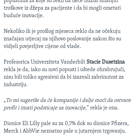
popustima za koje su rekli da neće nužno smanjiti
troškove iz džepa za pacijente i da bi mogli ometati
buduće inovacije.
Nekoliko ih je prošlog mjeseca reklo da ne očekuju
značajan utjecaj na njihovo poslovanje nakon što su
vidjeli povjerljive cijene od vlade.
Profesorica Univerziteta Vanderbilt
Stacie Dusetzina
rekla je da, iako su novi popusti i uštede ohrabrujući,
nisu bili toliko agresivni da bi izazvali zabrinutost za
industriju.
„
To mi sugeriše da će kompanije i dalje moći da ostvare
profit i imati podsticaje za inovacije,
“ rekla je ona.
Dionice Eli Lilly pale su za 0,7% dok su dionice Pfizera,
Merck i AbbVie neznatno pale u jutarnjem trgovanju.