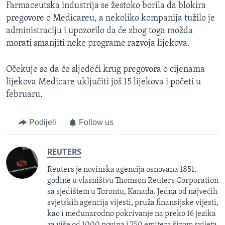
Farmaceutska industrija se žestoko borila da blokira
pregovore o Medicareu, a nekoliko kompanija tužilo je
administraciju i upozorilo da će zbog toga možda
morati smanjiti neke programe razvoja lijekova.
Očekuje se da će sljedeći krug pregovora o cijenama
lijekova Medicare uključiti još 15 lijekova i početi u
februaru.
Podijeli
Follow us
REUTERS
Reuters je novinska agencija osnovana 1851.
godine u vlasništvu Thomson Reuters Corporation
sa sjedištem u Torontu, Kanada. Jedna od najvećih
svjetskih agencija vijesti, pruža finansijske vijesti,
kao i međunarodno pokrivanje na preko 16 jezika
za više od 1000 novina i 750 emitera širom svijeta.