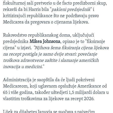
fiskulturnoj sali pretvorio u de facto predizborni skup,
rekavši da bi Harris bila "
pakleni predsjednik
" i
kritizirajući republikance što ne podržavaju pravo
Medicarea da pregovara o cijenama lijekova.
Rukovodstvo republikanskog doma, uključujući
predsjednika
Mikea Johnsona
, opisao je to "fiksiranje
cijena" u izjavi.
"Njihova šema fiksiranja cijena lijekova
na recept postigla je samo dvije stvari: povećanje
troškova zdravstvene zaštite i slamanje američkih
inovacija u medicini
."
Administracija je saopštila da će ljudi pokriveni
Medicareom, koji uglavnom opslužuje Amerikance od
65 i više godina, također uštedjeti 1,5 milijardi dolara u
vlastitim troškovima za lijekove na recept 2026.
Lijek za dijabetes Januvia se suočava s najvećim