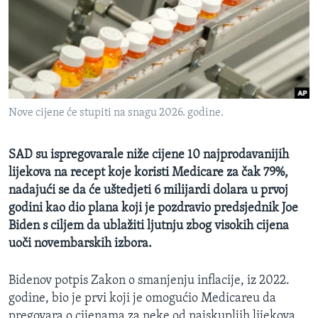
MAGAZIN
O GLASU AMERIKE
Learning English
Nove cijene će stupiti na snagu 2026. godine.
PRATITE NAS
SAD su ispregovarale niže cijene 10 najprodavanijih
lijekova na recept koje koristi Medicare za čak 79%,
Jezici
nadajući se da će uštedjeti 6 milijardi dolara u prvoj
godini kao dio plana koji je pozdravio predsjednik Joe
Biden s ciljem da ublažiti ljutnju zbog visokih cijena
uoči novembarskih izbora.
Bidenov potpis Zakon o smanjenju inflacije, iz 2022.
godine, bio je prvi koji je omogućio Medicareu da
pregovara o cijenama za neke od najskupljih lijekova