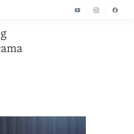
og
icama