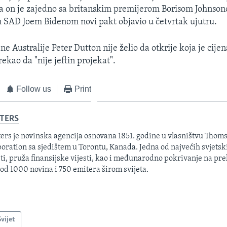
 a on je zajedno sa britanskim premijerom Borisom Johnson
 SAD Joem Bidenom novi pakt objavio u četvrtak ujutru.
e Australije Peter Dutton​ nije želio da otkrije koja je cije
 rekao da "nije jeftin projekat".
Follow us
Print
TERS
ers je novinska agencija osnovana 1851. godine u vlasništvu Thom
oration sa sjedištem u Torontu, Kanada. Jedna od najvećih svjetsk
sti, pruža finansijske vijesti, kao i međunarodno pokrivanje na pre
 od 1000 novina i 750 emitera širom svijeta.
Svijet