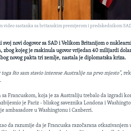
kom video sastanka sa britanskim premijerom i predskednikom SAD
ni svoj novi dogovor sa SAD i Velikom Britanijom o nuklear
zbog kojeg je raskinula ugovor vrijedan 40 milijardi dolar
og novog pakta tri zemlje, nastala je diplomatska kriza.
toga što sam stavio interese Australije na prvo mjesto"
, re
.
 sa Francuskom, koja je za Australiju trebalo da izgradi k
zbijesnio je Pariz - bliskog saveznika Londona i Washingt
oje ambasadore u Washingtonu i Canberri.
kao da razumije da je Francuska razočarana otkazivanjem 