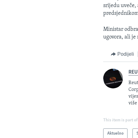
srijedu uveče,
predsjednikom
Ministar odbran
ugovora, ali je
Podijeli
REU
Reut
Corp
vije
više
This item is part of
Aktuelno