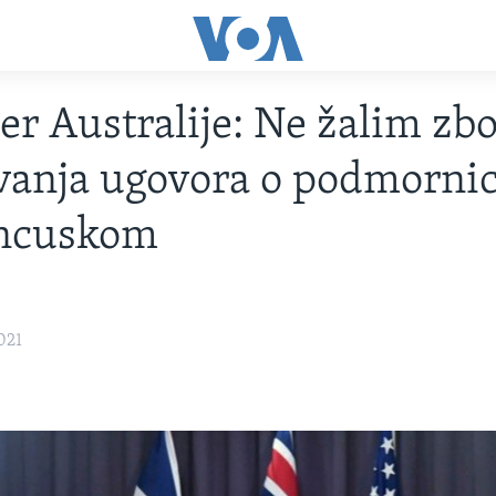
er Australije: Ne žalim zb
vanja ugovora o podmorn
ancuskom
021