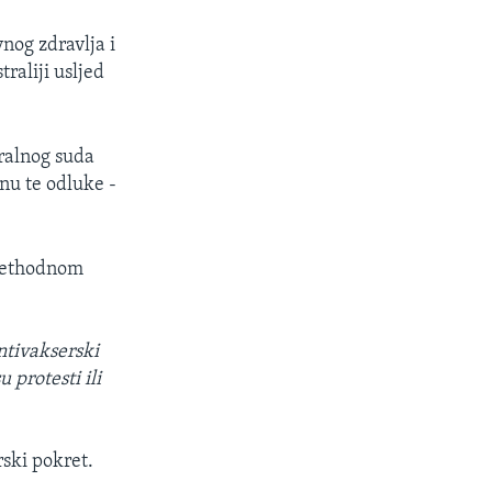
nog zdravlja i
raliji usljed
eralnog suda
nu te odluke -
prethodnom
ntivakserski
 protesti ili
rski pokret.