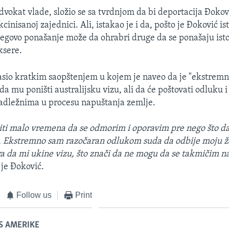
dvokat vlade, složio se sa tvrdnjom da bi deportacija Đokov
inisanoj zajednici. Ali, istakao je i da, pošto je Đoković is
njegovo ponašanje može da ohrabri druge da se ponašaju ist
ksere.
asio kratkim saopštenjem u kojem je naveo da je "ekstrem
 mu poništi australijsku vizu, ali da će poštovati odluku i
nadležnima u procesu napuštanja zemlje.
iti malo vremena da se odmorim i oporavim pre nego što d
e. Ekstremno sam razočaran odlukom suda da odbije moju ž
a da mi ukine vizu, što znači da ne mogu da se takmičim n
 je Đoković.
Follow us
Print
S AMERIKE