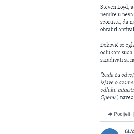
Steven Loyd, a
nemire u nevakc
sportista, da 
ohrabri antiva
Đoković se ogl
odlukom suda da
sarađivati sa 
"Sada ću odvoj
izjave o ovom
odluku ministr
Openu"
, naveo
Podijeli
GLA