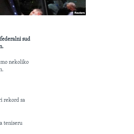
 federalni sud
an.
amo nekoliko
n.
i rekord sa
a teniseru