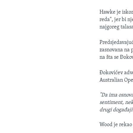
Hawke je iskor
reda", jer bi n
najgoreg talasa
Predsjedavajuć
zasnovana na p
na šta se Đoko
Đokovićev adv
Australian Ope
"Da ima osnova
sentiment, nek
drugi događaji
Wood je rekao 