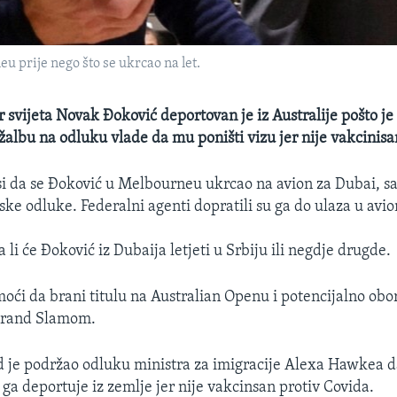
prije nego što se ukrcao na let.
r svijeta Novak Đoković deportovan je iz Australije pošto je
žalbu na odluku vlade da mu poništi vizu jer nije vakcinis
i da se Đoković u Melbourneu ukrcao na avion za Dubai, s
dske odluke. Federalni agenti dopratili su ga do ulaza u avio
 li će Đoković iz Dubaija letjeti u Srbiju ili negdje drugde.
oći da brani titulu na Australian Openu i potencijalno obor
Grand Slamom.
ud je podržao odluku ministra za imigracije Alexa Hawkea d
 ga deportuje iz zemlje jer nije vakcinsan protiv Covida.