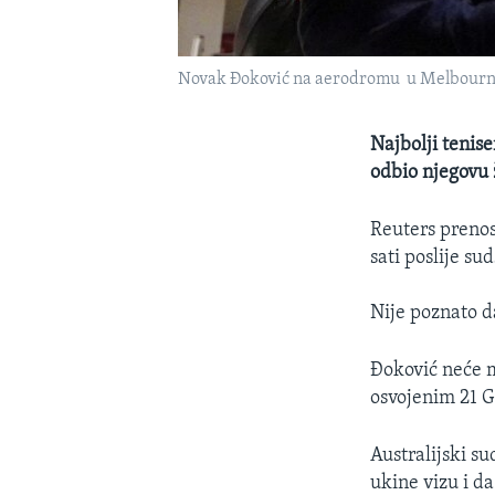
Novak Đoković na aerodromu u Melbourneu 
Najbolji tenise
odbio njegovu 
Reuters prenos
sati poslije su
Nije poznato da
Đoković neće m
osvojenim 21 
Australijski s
ukine vizu i da