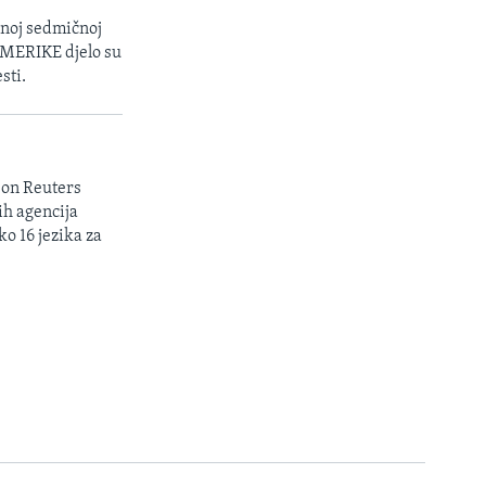
enoj sedmičnoj
 AMERIKE djelo su
sti.
son Reuters
ih agencija
ko 16 jezika za