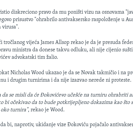
istio diskreciono pravo da mu poništi vizu na osnovama "jav
jegovo prisustvo "ohrabrilo antivaksersko raspoloženje u Aust
 virusa".
i tročlanog vijeća James Allsop rekao je da je presuda fed
ravu ministra da donese takvu odluku, ali nije cijenio sušti
vićev advokatski tim žalio.
okat Nicholas Wood ukazao je da se Novak takmičio i na 
nu i drugim turnirima i da nije izazvao nerede ni proteste.
 da se misli da će Đokovićevo učešće na turniru ohrabriti a
o bi očekivao da to bude potkrijepljeno dokazima kao što su
 oko turnira"
, rekao je Wood.
da bi, naprotiv, ukidanje vize Đokoviću pojačalo antivakse