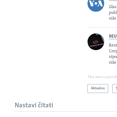
Glas
publ
više
REU
Reut
Corp
vije
više
This item is part of
Aktuelno
Nastavi čitati