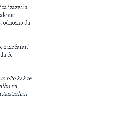
ića izazvala
taknuti
o, odnosno da
no razočaran"
 da će
am bilo kakve
albu na
a Australian