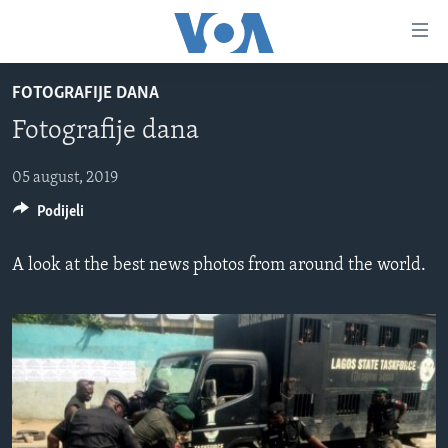
Linkovi
Pređi
na
FOTOGRAFIJE DANA
glavni
TV PROGRAM
sadržaj
Fotografije dana
VIDEO
Pređi
na
FOTOGRAFIJE DANA
05 august, 2019
glavnu
Podijeli
VIJESTI
navigaciju
Idi
NAUKA I TEHNOLOGIJA
SJEDINJENE AMERIČKE DRŽAVE
A look at the best news photos from around the world.
na
SPECIJALNI PROJEKTI
BOSNA I HERCEGOVINA
pretragu
KORUPCIJA
SVIJET
SLOBODA MEDIJA
ŽENSKA STRANA
IZBJEGLIČKA STRANA