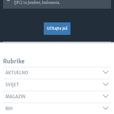
(JFC) in Jember, Indonesia.
Učitajte još
Rubrike
AKTUELNO
SVIJET
MAGAZIN
BIH