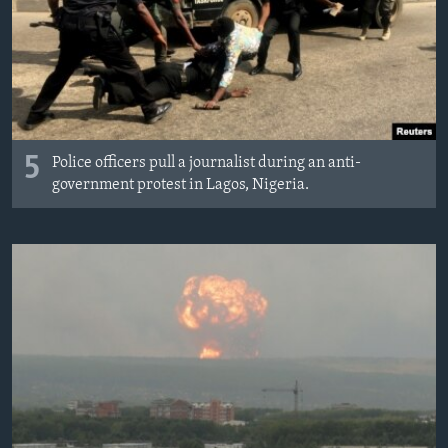
MAGAZIN
O GLASU AMERIKE
Learning English
5
PRATITE NAS
Police officers pull a journalist during an anti-
government protest in Lagos, Nigeria.
Jezici