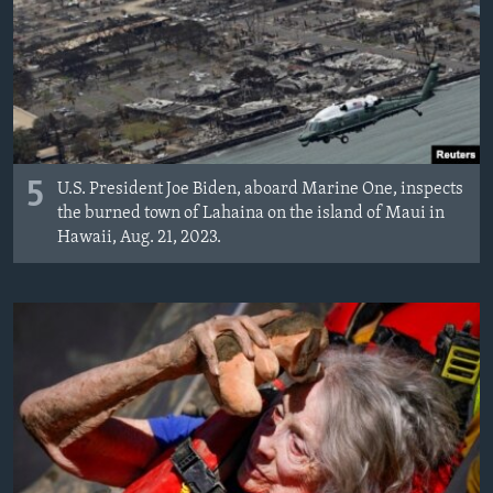
MAGAZIN
O GLASU AMERIKE
Learning English
PRATITE NAS
5
U.S. President Joe Biden, aboard Marine One, inspects
the burned town of Lahaina on the island of Maui in
Hawaii, Aug. 21, 2023.
Jezici