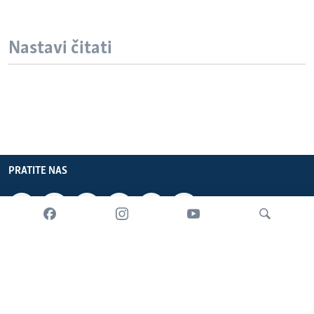
Nastavi čitati
PRATITE NAS
INFORMACIJE
SADRŽAJ
Pretraživač