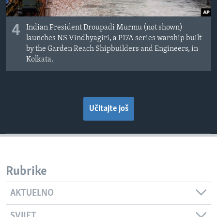
4
Indian President Droupadi Murmu (not shown)
launches NS Vindhyagiri, a P17A series warship built
by the Garden Reach Shipbuilders and Engineers, in
Kolkata.
Učitajte još
Rubrike
AKTUELNO
SVIJET