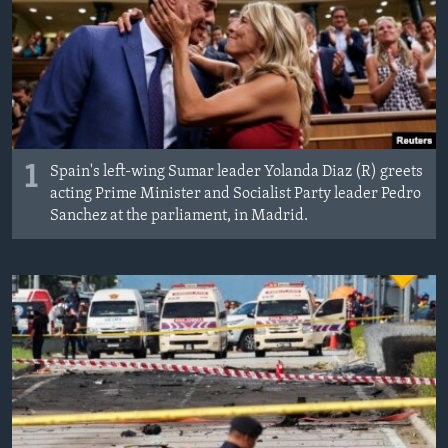
MAGAZIN
O GLASU AMERIKE
Learning English
PRATITE NAS
1
Spain's left-wing Sumar leader Yolanda Diaz (R) greets
acting Prime Minister and Socialist Party leader Pedro
Sanchez at the parliament, in Madrid.
Jezici