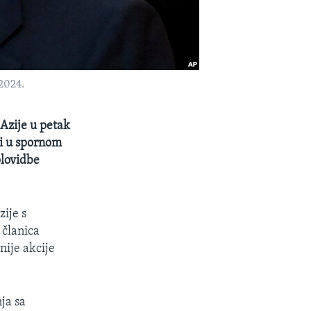
2024.
Azije u petak
ti u spornom
plovidbe
ije s
 članica
nije akcije
ja sa