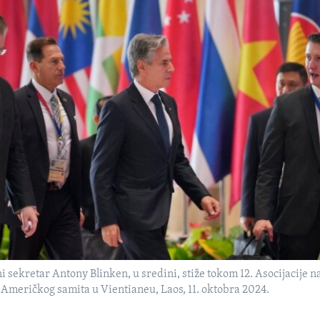
 sekretar Antony Blinken, u sredini, stiže tokom 12. Asocijacije na
Američkog samita u Vientianeu, Laos, 11. oktobra 2024.