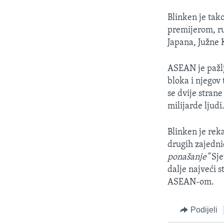
Blinken je tak
premijerom, r
Japana, Južne K
ASEAN je pažlj
bloka i njegov 
se dvije strane
milijarde ljudi
Blinken je rek
drugih zajedni
ponašanje"
Sje
dalje najveći s
ASEAN-om.
Podijeli