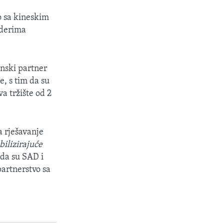
o sa kineskim
iderima
inski partner
e, s tim da su
a tržište od 2
a rješavanje
bilizirajuće
 da su SAD i
 partnerstvo sa