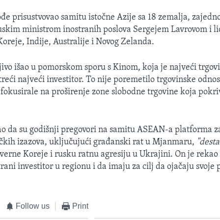
ođe prisustvovao samitu istočne Azije sa 18 zemalja, zajedn
uskim ministrom inostranih poslova Sergejem Lavrovom i l
oreje, Indije, Australije i Novog Zelanda.
ivo išao u pomorskom sporu s Kinom, koja je najveći trgov
treći najveći investitor. To nije poremetilo trgovinske odnos
 fokusirale na proširenje zone slobodne trgovine koja pokriv
.
ao da su godišnji pregovori na samitu ASEAN-a platforma z
čkih izazova, uključujući građanski rat u Mjanmaru,
"desta
verne Koreje i rusku ratnu agresiju u Ukrajini. On je rekao
trani investitor u regionu i da imaju za cilj da ojačaju svoje
Follow us
Print