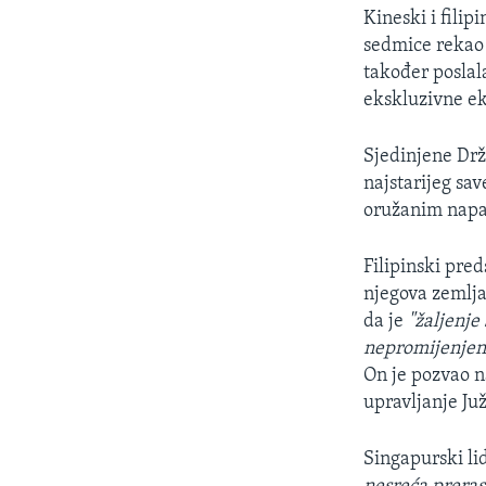
Kineski i filip
sedmice rekao 
također poslal
ekskluzivne e
Sjedinjene Drž
najstarijeg sav
oružanim napa
Filipinski pre
njegova zemlja
da je
"žaljenje
nepromijenje
On je pozvao n
upravljanje J
Singapurski li