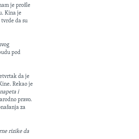
tnam je prošle
. Kina je
 tvrde da su
svog
 budu pod
etvrtak da je
 Kine. Rekao je
napeta i
narodno pravo.
onašanja za
rne rizike da