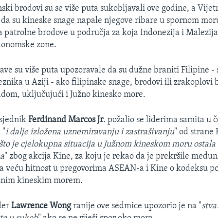
inski brodovi su se više puta sukobljavali ove godine, a Vije
da su kineske snage napale njegove ribare u spornom moru
a patrolne brodove u područja za koja Indonezija i Malezija
konomske zone.
ave su više puta upozoravale da su dužne braniti Filipine - 
eznika u Aziji - ako filipinske snage, brodovi ili zrakoplovi
dom, uključujući i Južno kinesko more.
dsjednik
Ferdinand Marcos Jr
. požalio se liderima samita u č
 "
i dalje izložena uznemiravanju i zastrašivanju
" od strane
 što je cjelokupna situacija u Južnom kineskom moru ostala 
na
" zbog akcija Kine, za koju je rekao da je prekršile među
a veću hitnost u pregovorima ASEAN-a i Kine o kodeksu p
užnim kineskim morem.
der
Lawrence Wong
ranije ove sedmice upozorio je na "
stva