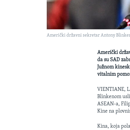
Američki državni sekretar Antony Blinken
Američki držav
da su SAD zabr
Južnom kinesko
vitalnim pomo
VIENTIANE, 
Blinkenom usli
ASEAN-a, Filip
Kine na plovn
Kina, koja pol