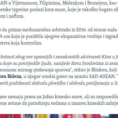
AN-a Vijetnamom, Filipinima, Malezijom i Brunejem, kao 
jetske trgovine prolazi kroz more, koje je također bogato ri
om i naftom.
o da prizna međunarodnu arbitražu iz 2016. od strane suda
-om koja je poništila njegove ekspanzivne tvrdnje i izgradi
ostrva koja kontrolira.
rinuti zbog sve opasnijih i nezakonitih aktivnosti Kine u
koje su povrijedile ljude, nanijele štetu brodovima iz ze
bavezama mirnog rješavanja sporova
", rekao je Blinken, koj
Joea Bidena
, u njegov uvodni govor na samitu SAD-ASEAN. 
viti podržavati slobodu plovidbe i slobodu prelijetanja u I
ave nemaju prava na Južno kinesko more, ali su rasporedi
ene avione da patroliraju vodama u izazovu kineskih zahtj