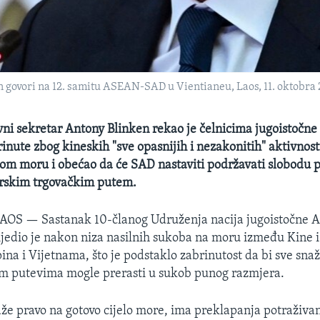
 govori na 12. samitu ASEAN-SAD u Vientianeu, Laos, 11. oktobra 
ni sekretar Antony Blinken rekao je čelnicima jugoistočne 
inute zbog kineskih "sve opasnijih i nezakonitih" aktivnos
m moru i obećao da će SAD nastaviti podržavati slobodu 
rskim trgovačkim putem.
LAOS —
Sastanak 10-članog Udruženja nacija jugoistočne Az
jedio je nakon niza nasilnih sukoba na moru između Kine i
ina i Vijetnama, što je podstaklo zabrinutost da bi sve snaž
im putevima mogle prerasti u sukob punog razmjera.
aže pravo na gotovo cijelo more, ima preklapanja potraživan