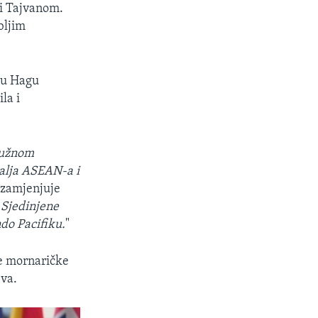
i Tajvanom.
bljim
 u Hagu
la i
 Južnom
malja ASEAN-a i
i zamjenjuje
"
Sjedinjene
ndo Pacifiku.
"
le mornaričke
eva.