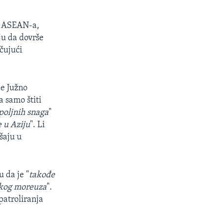
e ASEAN-a,
ju da dovrše
čujući
je Južno
a samo štiti
poljnih snaga
"
 u Aziju
". Li
šaju u
 da je "
takođe
nskog moreuza
".
patroliranja