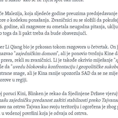
te u sukob
" ako se ne riješi spor oko mora.
će Malezija, koja sljedeće godine preuzima predsjedavanj
ore o kodeksu ponašanja. Zvaničnici su se složili da pokuša
. godine, ali razgovore su ometala neugodna pitanja, uklju
o toga da li pakt treba da bude obavezujući.
er Li Qiang bio je prkosan tokom razgovora u četvrtak. On 
nazvao "
zajedničkim domom
", ali je ponovio tvrdnju Kine d
prava, rekli su zvaničnici. Li je takođe okrivio miješanje "
s
le da "
uvedu blokovsku konfrontaciju i geopolitičke sukobe
strane snage, ali je Kina ranije upozorila SAD da se ne mije
orove u regiji.
j poruci Kini, Blinken je rekao da Sjedinjene Države vjeruju
našu zajedničku predanost zaštiti stabilnosti preko Tajva
vo na ostrvo Tajvan kao svoju teritoriju i ogorčena je zbog 
 u vodenoj površini koja je odvaja od ostrva.