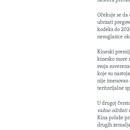
nesreća preras
Očekuje se da 
ubrzati pregov
kodeks do 2026
nesuglasice ok
Kineski premij
kinesko more 
svoja suverena 
koje su nastoja
nije imenovao 
teritorijalne sp
U drugoj čvrsto
važno održati 
Kina polaže pra
drugih zemalja