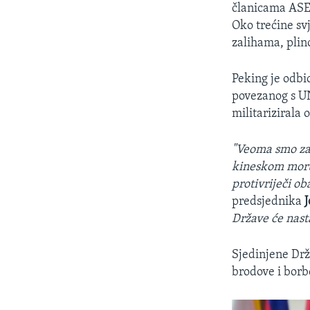
članicama ASE
Oko trećine sv
zalihama, plin
Peking je odbi
povezanog s UN
militarizirala 
"Veoma smo zab
kineskom moru 
protivriječi o
predsjednika
Države će nasta
Sjedinjene Drž
brodove i borb