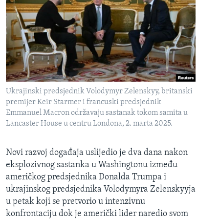
Ukrajinski predsjednik Volodymyr Zelenskyy, britanski
premijer Keir Starmer i francuski predsjednik
Emmanuel Macron održavaju sastanak tokom samita u
Lancaster House u centru Londona, 2. marta 2025.
Novi razvoj događaja uslijedio je dva dana nakon
eksplozivnog sastanka u Washingtonu između
američkog predsjednika Donalda Trumpa i
ukrajinskog predsjednika Volodymyra Zelenskyyja
u petak koji se pretvorio u intenzivnu
konfrontaciju dok je američki lider naredio svom