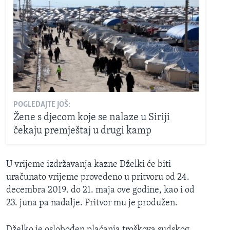
POGLEDAJTE JOŠ:
Žene s djecom koje se nalaze u Siriji
čekaju premještaj u drugi kamp
U vrijeme izdržavanja kazne Dželki će biti
uračunato vrijeme provedeno u pritvoru od 24.
decembra 2019. do 21. maja ove godine, kao i od
23. juna pa nadalje. Pritvor mu je produžen.
Dželko je oslobođen plaćanja troškova sudskog