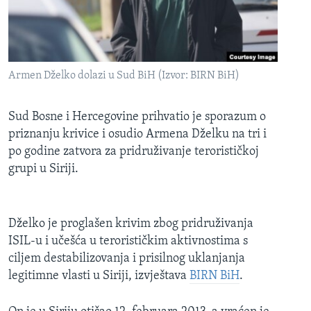
MAGAZIN
O GLASU AMERIKE
Learning English
Armen Dželko dolazi u Sud BiH (Izvor: BIRN BiH)
PRATITE NAS
Sud Bosne i Hercegovine prihvatio je sporazum o
priznanju krivice i osudio Armena Dželku na tri i
po godine zatvora za pridruživanje terorističkoj
grupi u Siriji.
Jezici
Dželko je proglašen krivim zbog pridruživanja
ISIL-u i učešća u terorističkim aktivnostima s
ciljem destabilizovanja i prisilnog uklanjanja
legitimne vlasti u Siriji, izvještava
BIRN BiH
.