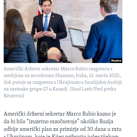
Američki državni sekretar Marco Rubio razgovara s
medijima na aerodromu Shannon, Irska, 12. marta 2025.,
dok putuje sa razgovora s Ukrajinom u Saudijskoj Arabiji
na sastanke grupe G7 u Kanadi. (Saul Loeb/Pool preko
Reutersa)
Američki državni sekretar Marco Rubio kazao je
da bi bilo “izuzetno razočarenje” ukoliko Rusija
odbije američki plan za primirje od 30 dana u ratu