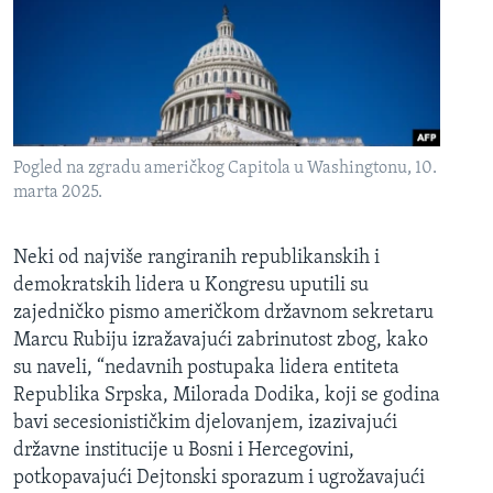
Pogled na zgradu američkog Capitola u Washingtonu, 10.
marta 2025.
Neki od najviše rangiranih republikanskih i
demokratskih lidera u Kongresu uputili su
zajedničko pismo američkom državnom sekretaru
Marcu Rubiju izražavajući zabrinutost zbog, kako
su naveli, “nedavnih postupaka lidera entiteta
Republika Srpska, Milorada Dodika, koji se godina
bavi secesionističkim djelovanjem, izazivajući
državne institucije u Bosni i Hercegovini,
potkopavajući Dejtonski sporazum i ugrožavajući