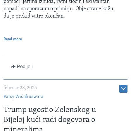
pomoći "jeftina iznuda, ratni zločin i eklatantan
napad" na sporazum o primirju. Obje strane kažu
da je prekid vatre okončan.
Read more
Podijeli
februar 28, 2025
Patsy Widakuswara
Trump ugostio Zelenskog u
Bijeloj kući radi dogovora o
mineralima