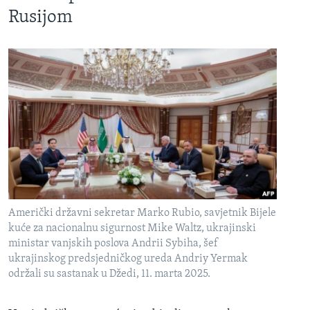
Rusijom
Američki državni sekretar Marko Rubio, savjetnik Bijele
kuće za nacionalnu sigurnost Mike Waltz, ukrajinski
ministar vanjskih poslova Andrii Sybiha, šef
ukrajinskog predsjedničkog ureda Andriy Yermak
održali su sastanak u Džedi, 11. marta 2025.