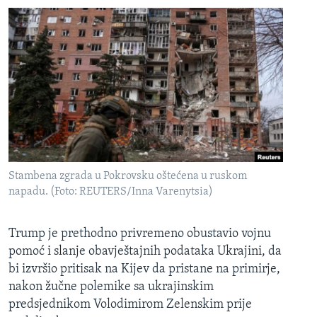
Stambena zgrada u Pokrovsku oštećena u ruskom
napadu. (Foto: REUTERS/Inna Varenytsia)
Trump je prethodno privremeno obustavio vojnu
pomoć i slanje obavještajnih podataka Ukrajini, da
bi izvršio pritisak na Kijev da pristane na primirje,
nakon žučne polemike sa ukrajinskim
predsjednikom Volodimirom Zelenskim prije