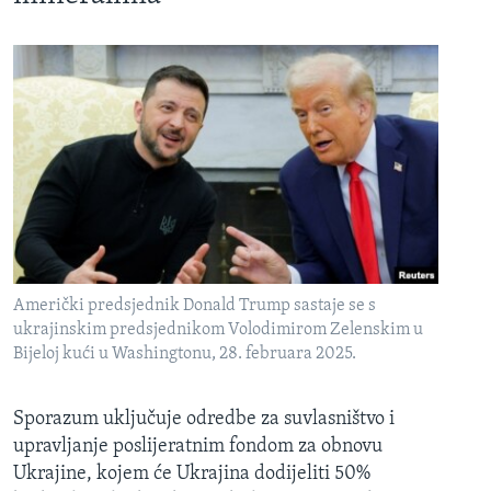
Američki predsjednik Donald Trump sastaje se s
ukrajinskim predsjednikom Volodimirom Zelenskim u
Bijeloj kući u Washingtonu, 28. februara 2025.
Sporazum uključuje odredbe za suvlasništvo i
upravljanje poslijeratnim fondom za obnovu
Ukrajine, kojem će Ukrajina dodijeliti 50%