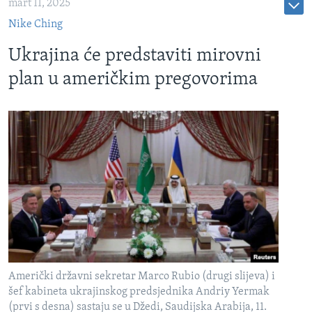
mart 11, 2025
Nike Ching
Ukrajina će predstaviti mirovni
plan u američkim pregovorima
Američki državni sekretar Marco Rubio (drugi slijeva) i
šef kabineta ukrajinskog predsjednika Andriy Yermak
(prvi s desna) sastaju se u Džedi, Saudijska Arabija, 11.