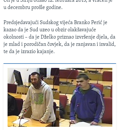
On je u Siriju otišao 12. februara 2013, a vraćen je
u decembru prošle godine.
Predsjedavajući Sudskog vijeća Branko Perić je
kazao da je Sud uzeo u obzir olakšavajuće
okolnosti – da je Dželko priznao izvršenje djela, da
je mlad i porodičan čovjek, da je ranjavan i invalid,
te da je izrazio kajanje.