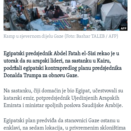
MAGAZIN
O GLASU AMERIKE
Learning English
Kamp u sjevernom dijelu Gaze (Foto: Bashar TALEB / AFP)
PRATITE NAS
Egipatski predsjednik Abdel Fatah el-Sisi rekao je u
utorak da su arapski lideri, na sastanku u Kairu,
podržali egipatski kontrapredlog planu predsjednika
Jezici
Donalda Trumpa za obnovu Gaze.
Na sastanku, čiji domaćin je bio Egipat, učestvovali su
katarski emir, potpredsjednik Ujedinjenih Arapskih
Emirata i ministar spoljnih poslova Saudijske Arabije.
Egipatski plan predviđa da stanovnici Gaze ostanu u
enklavi, na sedam lokacija, u privremenim skloništima