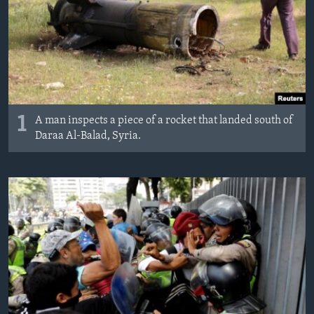
MAGAZIN
O GLASU AMERIKE
Learning English
PRATITE NAS
1
A man inspects a piece of a rocket that landed south of
Daraa Al-Balad, Syria.
Jezici