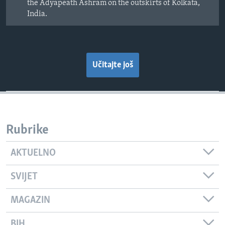
the Adyapeath Ashram on the outskirts of Kolkata,
India.
Učitajte još
Rubrike
AKTUELNO
SVIJET
MAGAZIN
BIH