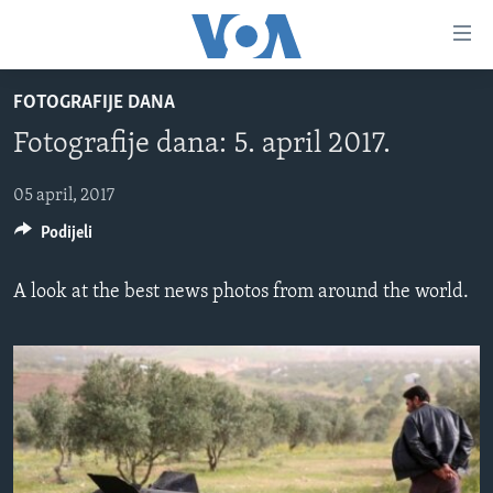
Linkovi
Pređi
na
FOTOGRAFIJE DANA
glavni
TV PROGRAM
sadržaj
Fotografije dana: 5. april 2017.
VIDEO
Pređi
na
FOTOGRAFIJE DANA
05 april, 2017
glavnu
Podijeli
VIJESTI
navigaciju
Idi
NAUKA I TEHNOLOGIJA
SJEDINJENE AMERIČKE DRŽAVE
A look at the best news photos from around the world.
na
SPECIJALNI PROJEKTI
BOSNA I HERCEGOVINA
pretragu
KORUPCIJA
SVIJET
SLOBODA MEDIJA
ŽENSKA STRANA
IZBJEGLIČKA STRANA