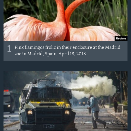
MAGAZIN
O GLASU AMERIKE
Learning English
1
PRATITE NAS
Pink flamingos frolic in their enclosure at the Madrid
zoo in Madrid, Spain, April 18, 2018.
Jezici