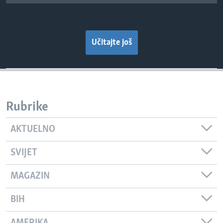
Učitajte još
Rubrike
AKTUELNO
SVIJET
MAGAZIN
BIH