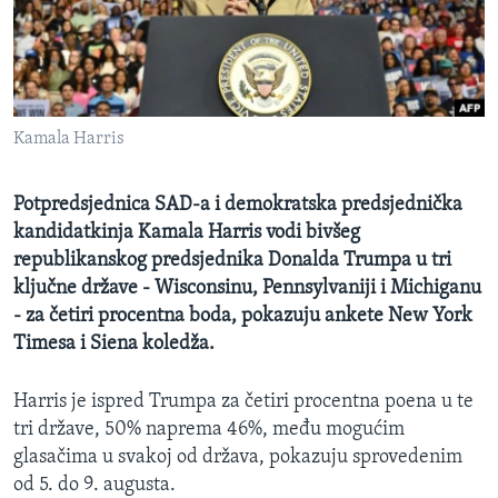
MAGAZIN
O GLASU AMERIKE
Learning English
Kamala Harris
PRATITE NAS
Potpredsjednica SAD-a i demokratska predsjednička
kandidatkinja Kamala Harris vodi bivšeg
republikanskog predsjednika Donalda Trumpa u tri
Jezici
ključne države - Wisconsinu, Pennsylvaniji i Michiganu
- za četiri procentna boda, pokazuju ankete New York
Timesa i Siena koledža.
Harris je ispred Trumpa za četiri procentna poena u te
tri države, 50% naprema 46%, među mogućim
glasačima u svakoj od država, pokazuju sprovedenim
od 5. do 9. augusta.