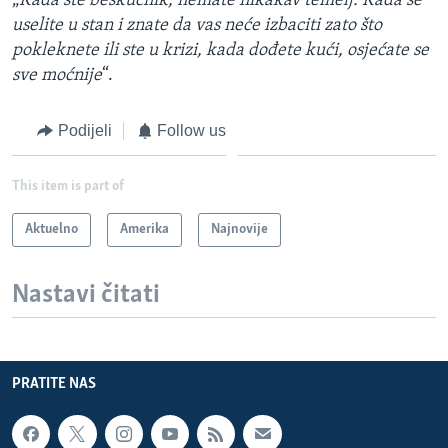
„
Kada ste beskućnik, nemate nikakav temelj. Kada se
uselite u stan i znate da vas neće izbaciti zato što
pokleknete ili ste u krizi, kada dođete kući, osjećate se
sve moćnije
“.
Podijeli
Follow us
This item is part of
Aktuelno
Amerika
Najnovije
Nastavi čitati
PRATITE NAS