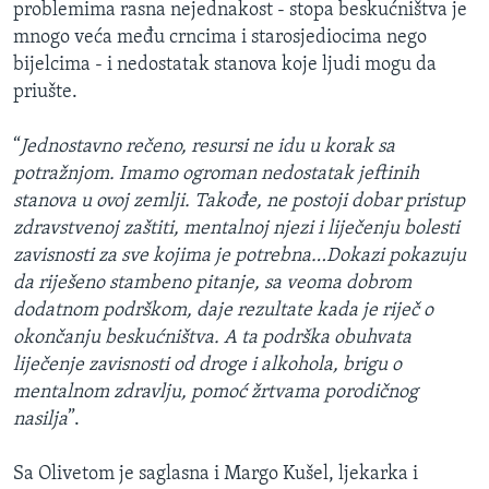
problemima rasna nejednakost - stopa beskućništva je
mnogo veća među crncima i starosjediocima nego
bijelcima - i nedostatak stanova koje ljudi mogu da
priušte.
“
Jednostavno rečeno, resursi ne idu u korak sa
potražnjom. Imamo ogroman nedostatak jeftinih
stanova u ovoj zemlji. Takođe, ne postoji dobar pristup
zdravstvenoj zaštiti, mentalnoj njezi i liječenju bolesti
zavisnosti za sve kojima je potrebna…Dokazi pokazuju
da riješeno stambeno pitanje, sa veoma dobrom
dodatnom podrškom, daje rezultate kada je riječ o
okončanju beskućništva. A ta podrška obuhvata
liječenje zavisnosti od droge i alkohola, brigu o
mentalnom zdravlju, pomoć žrtvama porodičnog
nasilja
”.
Sa Olivetom je saglasna i Margo Kušel, ljekarka i