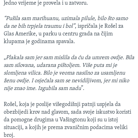
Jedno vrijeme je provela i u zatvoru.
“Pušila sam marihuanu, uzimala pilule, bilo što samo
da ne bih trpjela traumu i bol”
, ispričala je Rošel za
Glas Amerike, u parku u centru grada na čijim
klupama je godinama spavala.
„
Plakala sam jer sam mislila da ću da umrem ovdje. Bila
sam silovana, udarana pištoljem. Više puta mi je
slomljena vilica. Bilo je veoma nasilno za usamljenu
ženu ovdje. I osjećala sam se nevidiljivom, jer mi niko
nije znao ime. Izgubila sam nadu
”.
Rošel, koja je poslije višegodišnji patnji uspjela da
obezbijedi krov nad glavom, sada svoje iskustvo koristi
da pomogne drugima u Vašingtonu koji su u istoj
situaciji, a kojih je prema zvaničnim podacima veliki
broj.