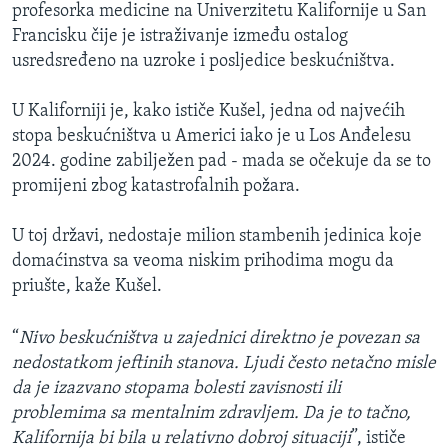
profesorka medicine na Univerzitetu Kalifornije u San
Francisku čije je istraživanje između ostalog
usredsređeno na uzroke i posljedice beskućništva.
U Kaliforniji je, kako ističe Kušel, jedna od najvećih
stopa beskućništva u Americi iako je u Los Anđelesu
2024. godine zabilježen pad - mada se očekuje da se to
promijeni zbog katastrofalnih požara.
U toj državi, nedostaje milion stambenih jedinica koje
domaćinstva sa veoma niskim prihodima mogu da
priušte, kaže Kušel.
“
Nivo beskućništva u zajednici direktno je povezan sa
nedostatkom jeftinih stanova. Ljudi često netačno misle
da je izazvano stopama bolesti zavisnosti ili
problemima sa mentalnim zdravljem. Da je to tačno,
Kalifornija bi bila u relativno dobroj situaciji
”, ističe