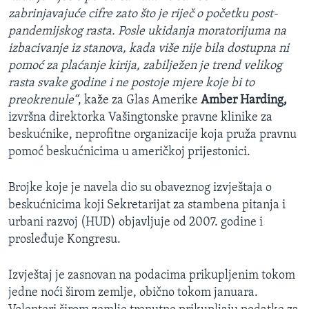
zabrinjavajuće cifre zato što je riječ o početku post-
pandemijskog rasta. Posle ukidanja moratorijuma na
izbacivanje iz stanova, kada više nije bila dostupna ni
pomoć za plaćanje kirija, zabilježen je trend velikog
rasta svake godine i ne postoje mjere koje bi to
preokrenule“
, kaže za Glas Amerike
Amber Harding,
izvršna direktorka Vašingtonske pravne klinike za
beskućnike, neprofitne organizacije koja pruža pravnu
pomoć beskućnicima u američkoj prijestonici.
Brojke koje je navela dio su obaveznog izvještaja o
beskućnicima koji Sekretarijat za stambena pitanja i
urbani razvoj (HUD) objavljuje od 2007. godine i
prosleđuje Kongresu.
Izvještaj je zasnovan na podacima prikupljenim tokom
jedne noći širom zemlje, obično tokom januara.