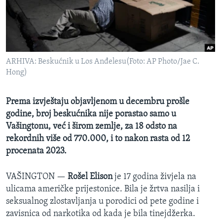
MAGAZIN
O GLASU AMERIKE
Learning English
ARHIVA: Beskućnik u Los Anđelesu(Foto: AP Photo/Jae C.
Hong)
PRATITE NAS
Prema izvještaju objavljenom u decembru prošle
godine, broj beskućnika nije porastao samo u
Jezici
Vašingtonu, već i širom zemlje, za 18 odsto na
rekordnih više od 770.000, i to nakon rasta od 12
procenata 2023.
VAŠINGTON —
Rošel Elison
je 17 godina živjela na
ulicama američke prijestonice. Bila je žrtva nasilja i
seksualnog zlostavljanja u porodici od pete godine i
zavisnica od narkotika od kada je bila tinejdžerka.