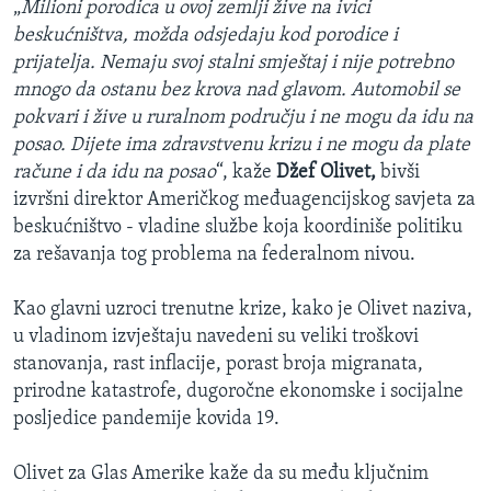
„
Milioni porodica u ovoj zemlji žive na ivici
beskućništva, možda odsjedaju kod porodice i
prijatelja. Nemaju svoj stalni smještaj i nije potrebno
mnogo da ostanu bez krova nad glavom. Automobil se
pokvari i žive u ruralnom području i ne mogu da idu na
posao. Dijete ima zdravstvenu krizu i ne mogu da plate
račune i da idu na posao
“, kaže
Džef Olivet,
bivši
izvršni direktor Američkog međuagencijskog savjeta za
beskućništvo - vladine službe koja koordiniše politiku
za rešavanja tog problema na federalnom nivou.
Kao glavni uzroci trenutne krize, kako je Olivet naziva,
u vladinom izvještaju navedeni su veliki troškovi
stanovanja, rast inflacije, porast broja migranata,
prirodne katastrofe, dugoročne ekonomske i socijalne
posljedice pandemije kovida 19.
Olivet za Glas Amerike kaže da su među ključnim