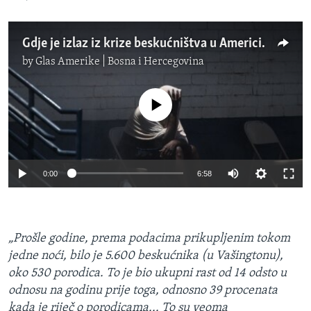
Gdje je izlaz iz krize beskućništva u Americi?
by
Glas Amerike | Bosna i Hercegovina
No media source currently available
Auto
0:00
6:58
240p
360p
„Prošle godine, prema podacima prikupljenim tokom
Auto
240p
360p
480p
480p
jedne noći, bilo je 5.600 beskućnika (u Vašingtonu),
720p
oko 530 porodica. To je bio ukupni rast od 14 odsto u
720p
1080p
odnosu na godinu prije toga, odnosno 39 procenata
1080p
kada je riječ o porodicama... To su veoma