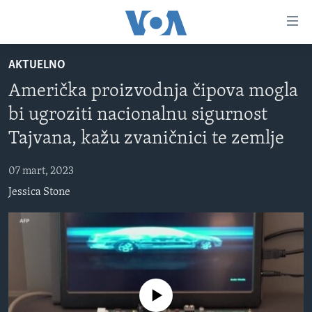
Linkovi
Pređi
na
AKTUELNO
glavni
TV PROGRAM
sadržaj
Američka proizvodnja čipova mogla
VIDEO
Pređi
bi ugroziti nacionalnu sigurnost
na
FOTOGRAFIJE DANA
glavnu
Tajvana, kažu zvaničnici te zemlje
VIJESTI
navigaciju
Idi
07 mart, 2023
NAUKA I TEHNOLOGIJA
SJEDINJENE AMERIČKE DRŽAVE
na
Jessica Stone
SPECIJALNI PROJEKTI
BOSNA I HERCEGOVINA
pretragu
KORUPCIJA
SVIJET
SLOBODA MEDIJA
ŽENSKA STRANA
No media source currently available
IZBJEGLIČKA STRANA