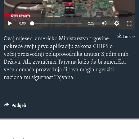
MAGAZIN
O GLASU AMERIKE
0:00
2:27
Learning English
Link
Ovaj mjesec, američko Ministarstvo trgovine
pokreće svoju prvu aplikaciju zakona CHIPS o
PRATITE NAS
većoj proizvodnji poluprovodnika unutar Sjedinjenih
Država. Ali, zvaničnici Tajvana kažu da bi američka
veća domaća prozvodnja čipova mogla ugroziti
nacionalnu sigurnost Tajvana.
Jezici
Podijeli