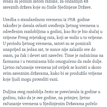
svaka sa jednim satom razlike, za ondašnjih 48
saveznih država koje su činile Sjedinjene Države.
Uredba o standardnom vremenu iz 1918. godine
također je davala ovlasti uvođenja ljetnog vremena u
određenim razdobljima u godini, kao što je bio slučaj u
vrijeme Prvog svjetskog rata, koji se vodio u to vrijeme.
U periodu ljetnog vremena, satovi su se pomicali
unaprijed za jedan sat, te sunce nije zalazilo sve do
osam, pa čak i devet sati navečer. Time je radnicima na
farmama i u tvornicama bilo omogućeno da rade dulje.
Ljetno računanje vremena još uvijek se koristi u skoro
svim saveznim državama, kako bi se produžilo vrijeme
koje ljudi mogu provoditi vani.
Duljina ovog razdoblja često se povećavala iz godine u
godinu, tako da je ove godine, na primjer, ljetno
računanje vremena u Sjedinjenim Državama počelo