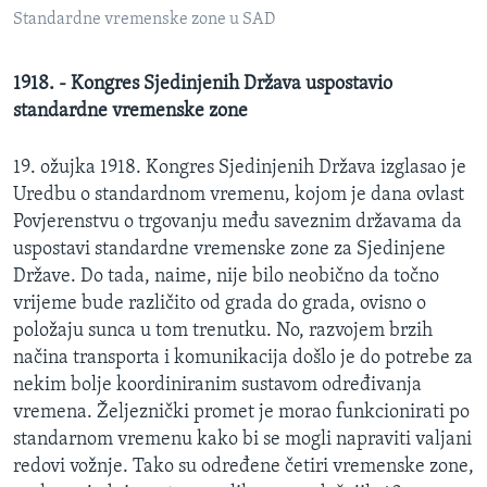
MAGAZIN
Standardne vremenske zone u SAD
O GLASU AMERIKE
1918. - Kongres Sjedinjenih Država uspostavio
standardne vremenske zone
Learning English
19. ožujka 1918. Kongres Sjedinjenih Država izglasao je
PRATITE NAS
Uredbu o standardnom vremenu, kojom je dana ovlast
Povjerenstvu o trgovanju među saveznim državama da
uspostavi standardne vremenske zone za Sjedinjene
Države. Do tada, naime, nije bilo neobično da točno
Jezici
vrijeme bude različito od grada do grada, ovisno o
položaju sunca u tom trenutku. No, razvojem brzih
načina transporta i komunikacija došlo je do potrebe za
nekim bolje koordiniranim sustavom određivanja
vremena. Željeznički promet je morao funkcionirati po
standarnom vremenu kako bi se mogli napraviti valjani
redovi vožnje. Tako su određene četiri vremenske zone,