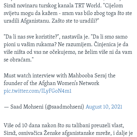
Siraž novinaru turskog kanala TRT World. "Cijelom
svijetu mogu da kažem - sram vas bilo zbog toga što ste
uradili Afganistanu. Zašto ste to uradili?"
"Da li nas sve koristite?", nastavila je. "Da li smo samo
pioni u vašim rukama? Ne razumijem. Činjenica je da
više ništa od vas ne očekujemo, ne želim više ni da vam
se obraćam."
Must watch interview with Mahbooba Seraj the
founder of the Afghan Women’s Network
pic.twitter.com/ILyFGoN4m1
— Saad Mohseni (@saadmohseni)
August 10, 2021
Više od 10 dana nakon što su talibani preuzeli vlast,
Siraž, osnivačica Ženske afganistanske mreže, i dalje je