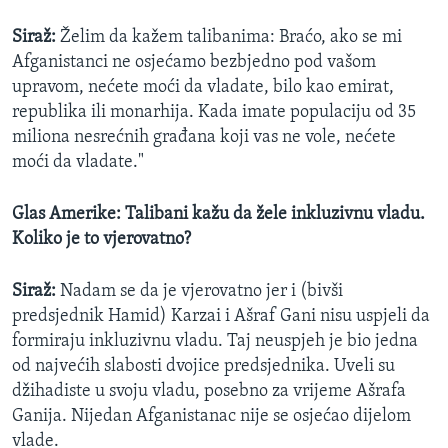
Siraž:
Želim da kažem talibanima: Braćo, ako se mi
Afganistanci ne osjećamo bezbjedno pod vašom
upravom, nećete moći da vladate, bilo kao emirat,
republika ili monarhija. Kada imate populaciju od 35
miliona nesrećnih građana koji vas ne vole, nećete
moći da vladate."
Glas Amerike: Talibani kažu da žele inkluzivnu vladu.
Koliko je to vjerovatno?
Siraž:
Nadam se da je vjerovatno jer i (bivši
predsjednik Hamid) Karzai i Ašraf Gani nisu uspjeli da
formiraju inkluzivnu vladu. Taj neuspjeh je bio jedna
od najvećih slabosti dvojice predsjednika. Uveli su
džihadiste u svoju vladu, posebno za vrijeme Ašrafa
Ganija. Nijedan Afganistanac nije se osjećao dijelom
vlade.