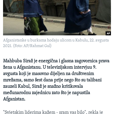
MAGAZIN
O GLASU AMERIKE
Learning English
Afganistanke u burkama hodaju ulicom u Kabulu, 22. avgusta
PRATITE NAS
2021. (Foto: AP/Rahmat Gul)
Mahbuba Siraž je energična i glasna zagovornica prava
Jezici
žena u Afganistanu. U televizijskom intervjuu 9.
avgusta koji je masovno dijeljen na društvenim
mrežama, samo šest dana prije nego što su talibani
zauzeli Kabul, Siraž je snažno kritikovala
međunarodnu zajednicu zato što je napustila
Afganistan.
"Svjetskim liderima kažem - sram vas bilo", rekla je