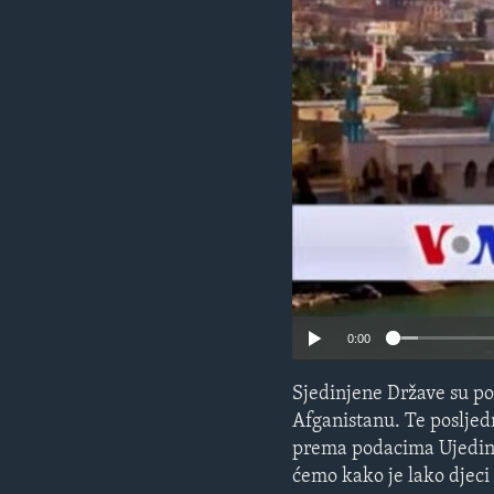
MAGAZIN
O GLASU AMERIKE
0:00
Sjedinjene Države su pot
Afganistanu. Te posljed
prema podacima Ujedinje
ćemo kako je lako djec