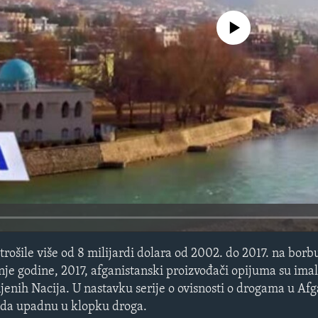
No media source currently avail
rošile više od 8 milijardi dolara od 2002. do 2017. na borb
nje godine, 2017, afganistanski proizvođači opijuma su imal
nih Nacija. U nastavku serije o ovisnosti o drogama u Afg
i da upadnu u klopku droga.