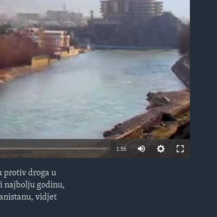
able
1:55
u protiv droga u
EMBED
i najbolju godinu,
anistanu, vidjet