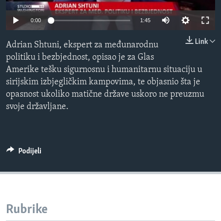
MAGAZIN
0:00
1:45
O GLASU AMERIKE
Link
Adrian Shtuni, ekspert za međunarodnu
Learning English
politiku i bezbjednost, opisao je za Glas
Amerike tešku sigurnosnu i humanitarnu situaciju u
PRATITE NAS
sirijskim izbjegličkim kampovima, te objasnio šta je
opasnost ukoliko matične države uskoro ne preuzmu
svoje državljane.
Jezici
Podijeli
Rubrike