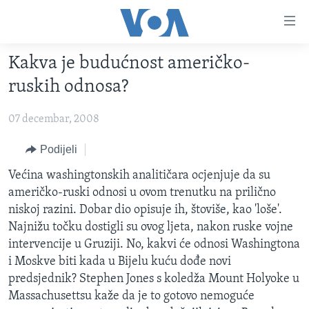
Linkovi
Pređi
na
Kakva je budućnost američko-
glavni
TV PROGRAM
sadržaj
ruskih odnosa?
VIDEO
Pređi
na
07 decembar, 2008
FOTOGRAFIJE DANA
glavnu
VIJESTI
Podijeli
navigaciju
Idi
NAUKA I TEHNOLOGIJA
SJEDINJENE AMERIČKE DRŽAVE
Većina washingtonskih analitičara ocjenjuje da su
na
američko-ruski odnosi u ovom trenutku na prilično
SPECIJALNI PROJEKTI
BOSNA I HERCEGOVINA
pretragu
niskoj razini. Dobar dio opisuje ih, štoviše, kao 'loše'.
KORUPCIJA
SVIJET
Najnižu točku dostigli su ovog ljeta, nakon ruske vojne
intervencije u Gruziji. No, kakvi će odnosi Washingtona
SLOBODA MEDIJA
i Moskve biti kada u Bijelu kuću dođe novi
ŽENSKA STRANA
predsjednik? Stephen Jones s koledža Mount Holyoke u
Massachusettsu kaže da je to gotovo nemoguće
IZBJEGLIČKA STRANA