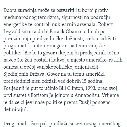
Dobra suradnja može se ostvariti i u borbi protiv
međunarodnog terorizma, sigurnosti na području
energetike te kontroli nuklearnih arsenala. Robert
Legvold smatra da bi Barack Obama, odmah po
preuzimanju predsjedničke dužnosti, trebao održati
programatski intonirani govor na temu vanjske
politike: "Bio bi to govor u kojem bi predsjednik točno
naveo što želi postići i kakvo je mjesto američko-ruskih
odnosa u općoj vanjskopolitičkoj orijentaciji
Sjedinjenih Država. Govor na tu temu američki
predsjednici nisu održali već dobrih 15 godina.
Posljednji je put to učinio Bill Clinton, 1993. pred svoj
prvi susret s Borisom Jeljcinom u Annapolisu. Vrijeme
je da se ciljevi naše politike prema Rusiji ponovno
definiraju".
Drugi analitičari pak predlažu susret novog američkog