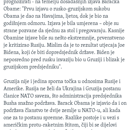
prognozirati - na temelju dosadašnjih izjava Baracka
MAGAZIN
Obame: "Prvu izjavu o rusko-gruzijskom sukobu
O GLASU AMERIKE
Obama je dao na Havajima, ljetos, dok je bio na
godišnjem odmoru. Izjava je bila umjerena – obje su
strane pozvane da sjednu za stol i pregovaraju. Kasnije
Learning English
Obamine izjave bile su nešto ekstremnije, prvenstveno
je kritizirao Rusiju. Mislim da je to rezultat utjecaja Joe
PRATITE NAS
Bidena, koji će biti dopredsjednik države. Biden je
neposredno pred rusku invaziju bio u Gruziji i blizak je
gruzijskom predsjedniku".
Jezici
Gruzija nije i jedina sporna točka u odnosima Rusije i
Amerike. Rusija ne želi da Ukrajina i Gruzija postanu
članice NATO saveza, što administracija predsjednika
Busha snažno podržava. Barack Obama je izjavio da i on
podržava članstvo te dvije zemlje u NATO-u, ali kada
one za to postanu spremne. Razlike postoje i u vezi s
američkim protu-raketnim štitom, čiji bi se dijelovi