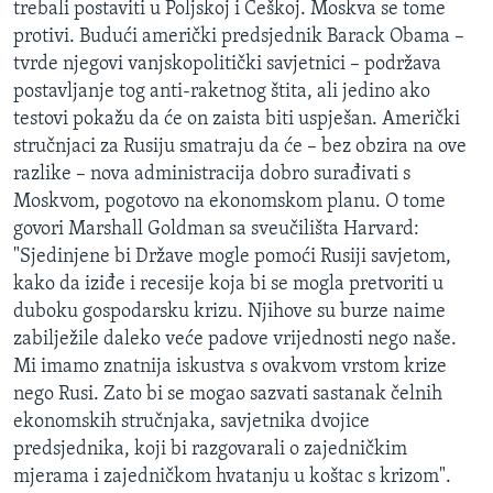
trebali postaviti u Poljskoj i Češkoj. Moskva se tome
protivi. Budući američki predsjednik Barack Obama –
tvrde njegovi vanjskopolitički savjetnici – podržava
postavljanje tog anti-raketnog štita, ali jedino ako
testovi pokažu da će on zaista biti uspješan. Američki
stručnjaci za Rusiju smatraju da će – bez obzira na ove
razlike – nova administracija dobro surađivati s
Moskvom, pogotovo na ekonomskom planu. O tome
govori Marshall Goldman sa sveučilišta Harvard:
"Sjedinjene bi Države mogle pomoći Rusiji savjetom,
kako da iziđe i recesije koja bi se mogla pretvoriti u
duboku gospodarsku krizu. Njihove su burze naime
zabilježile daleko veće padove vrijednosti nego naše.
Mi imamo znatnija iskustva s ovakvom vrstom krize
nego Rusi. Zato bi se mogao sazvati sastanak čelnih
ekonomskih stručnjaka, savjetnika dvojice
predsjednika, koji bi razgovarali o zajedničkim
mjerama i zajedničkom hvatanju u koštac s krizom".