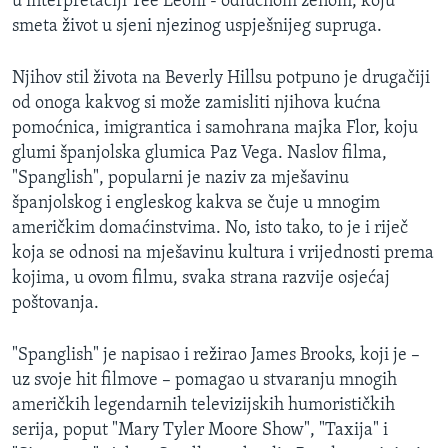
u interpretaciji Tee Leoni - odlučnom ženom, koju
MAGAZIN
smeta život u sjeni njezinog uspješnijeg supruga.
O GLASU AMERIKE
Njihov stil života na Beverly Hillsu potpuno je drugačiji
od onoga kakvog si može zamisliti njihova kućna
Learning English
pomoćnica, imigrantica i samohrana majka Flor, koju
glumi španjolska glumica Paz Vega. Naslov filma,
PRATITE NAS
"Spanglish", popularni je naziv za mješavinu
španjolskog i engleskog kakva se čuje u mnogim
američkim domaćinstvima. No, isto tako, to je i riječ
koja se odnosi na mješavinu kultura i vrijednosti prema
Jezici
kojima, u ovom filmu, svaka strana razvije osjećaj
poštovanja.
"Spanglish" je napisao i režirao James Brooks, koji je –
uz svoje hit filmove – pomagao u stvaranju mnogih
američkih legendarnih televizijskih humorističkih
serija, poput "Mary Tyler Moore Show", "Taxija" i