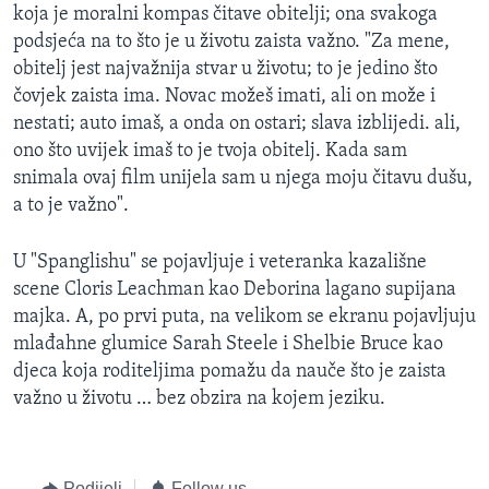
koja je moralni kompas čitave obitelji; ona svakoga
podsjeća na to što je u životu zaista važno. "Za mene,
obitelj jest najvažnija stvar u životu; to je jedino što
čovjek zaista ima. Novac možeš imati, ali on može i
nestati; auto imaš, a onda on ostari; slava izblijedi. ali,
ono što uvijek imaš to je tvoja obitelj. Kada sam
snimala ovaj film unijela sam u njega moju čitavu dušu,
a to je važno".
U "Spanglishu" se pojavljuje i veteranka kazališne
scene Cloris Leachman kao Deborina lagano supijana
majka. A, po prvi puta, na velikom se ekranu pojavljuju
mlađahne glumice Sarah Steele i Shelbie Bruce kao
djeca koja roditeljima pomažu da nauče što je zaista
važno u životu … bez obzira na kojem jeziku.
Podijeli
Follow us