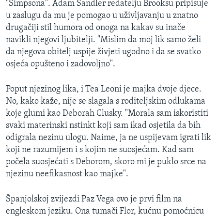
"Simpsona". Adam Sandler redatelju Brooksu pripisuje
u zaslugu da mu je pomogao u uživljavanju u znatno
drugačiji stil humora od onoga na kakav su inače
navikli njegovi ljubitelji. "Mislim da moj lik samo želi
da njegova obitelj uspije živjeti ugodno i da se svatko
osjeća opušteno i zadovoljno".
Poput njezinog lika, i Tea Leoni je majka dvoje djece.
No, kako kaže, nije se slagala s roditeljskim odlukama
koje glumi kao Deborah Clusky. "Morala sam iskoristiti
svaki materinski nstinkt koji sam ikad osjetila da bih
odigrala nezinu ulogu. Naime, ja ne uspijevam igrati lik
koji ne razumijem i s kojim ne suosjećam. Kad sam
počela suosjećati s Deborom, skoro mi je puklo srce na
njezinu neefikasnost kao majke".
Španjolskoj zvijezdi Paz Vega ovo je prvi film na
engleskom jeziku. Ona tumači Flor, kućnu pomoćnicu