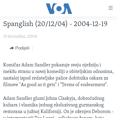
Linkovi
Pređi
na
Spanglish (20/12/04) - 2004-12-19
glavni
TV PROGRAM
sadržaj
19 decembar, 2004
VIDEO
Pređi
na
FOTOGRAFIJE DANA
Podijeli
glavnu
VIJESTI
navigaciju
Idi
Komičar Adam Sandler pokazuje svoju nježniju i
NAUKA I TEHNOLOGIJA
SJEDINJENE AMERIČKE DRŽAVE
na
mekšu stranu u novoj komediji o obiteljskim odnosima,
SPECIJALNI PROJEKTI
BOSNA I HERCEGOVINA
pretragu
nastaloj ispod redateljske palice dobitnika oskara za
filmove "As good as it gets" i "Terms of endearment".
KORUPCIJA
SVIJET
SLOBODA MEDIJA
Adam Sandler glumi Johna Claskyja, dobroćudnog
ŽENSKA STRANA
kuhara i vlasnika jednog eksluzivnog gurmanskog
restorana u južnoj Kaliforniji. On je oženjen Deborom -
IZBJEGLIČKA STRANA