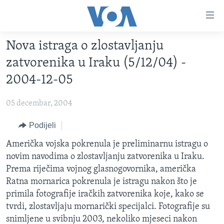
Linkovi
Pređi
na
Nova istraga o zlostavljanju
glavni
TV PROGRAM
sadržaj
zatvorenika u Iraku (5/12/04) -
VIDEO
Pređi
2004-12-05
na
FOTOGRAFIJE DANA
glavnu
05 decembar, 2004
VIJESTI
navigaciju
Idi
NAUKA I TEHNOLOGIJA
Podijeli
SJEDINJENE AMERIČKE DRŽAVE
na
SPECIJALNI PROJEKTI
Američka vojska pokrenula je preliminarnu istragu o
BOSNA I HERCEGOVINA
pretragu
novim navodima o zlostavljanju zatvorenika u Iraku.
KORUPCIJA
SVIJET
Prema riječima vojnog glasnogovornika, američka
SLOBODA MEDIJA
Ratna mornarica pokrenula je istragu nakon što je
primila fotografije iračkih zatvorenika koje, kako se
ŽENSKA STRANA
tvrdi, zlostavljaju mornarički specijalci. Fotografije su
IZBJEGLIČKA STRANA
snimljene u svibnju 2003, nekoliko mjeseci nakon