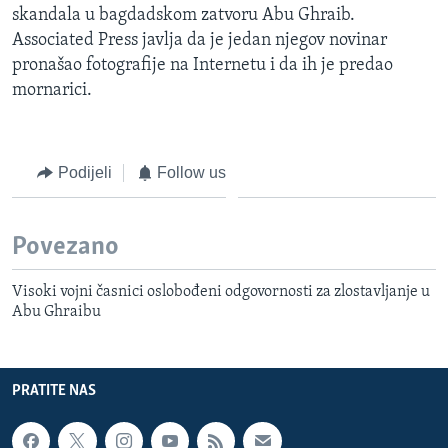
skandala u bagdadskom zatvoru Abu Ghraib.
MAGAZIN
Associated Press javlja da je jedan njegov novinar
O GLASU AMERIKE
pronašao fotografije na Internetu i da ih je predao
mornarici.
Learning English
PRATITE NAS
Podijeli
Follow us
Povezano
Jezici
Visoki vojni časnici oslobođeni odgovornosti za zlostavljanje u
Abu Ghraibu
PRATITE NAS