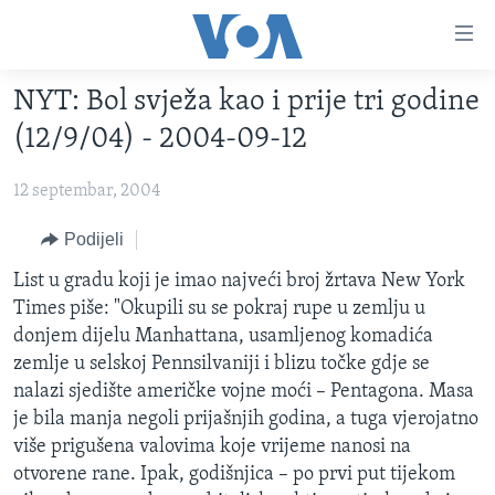
Linkovi
Pređi
na
NYT: Bol svježa kao i prije tri godine
glavni
TV PROGRAM
sadržaj
(12/9/04) - 2004-09-12
VIDEO
Pređi
na
12 septembar, 2004
FOTOGRAFIJE DANA
glavnu
VIJESTI
Podijeli
navigaciju
Idi
NAUKA I TEHNOLOGIJA
SJEDINJENE AMERIČKE DRŽAVE
List u gradu koji je imao najveći broj žrtava New York
na
Times piše: "Okupili su se pokraj rupe u zemlju u
SPECIJALNI PROJEKTI
BOSNA I HERCEGOVINA
pretragu
donjem dijelu Manhattana, usamljenog komadića
KORUPCIJA
SVIJET
zemlje u selskoj Pennsilvaniji i blizu točke gdje se
nalazi sjedište američke vojne moći – Pentagona. Masa
SLOBODA MEDIJA
je bila manja negoli prijašnjih godina, a tuga vjerojatno
ŽENSKA STRANA
više prigušena valovima koje vrijeme nanosi na
otvorene rane. Ipak, godišnjica – po prvi put tijekom
IZBJEGLIČKA STRANA