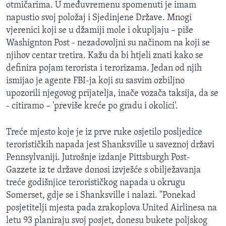
otmičarima. U međuvremenu spomenuti je imam
napustio svoj položaj i Sjedinjene Države. Mnogi
vjerenici koji se u džamiji mole i okupljaju – piše
Washignton Post - nezadovoljni su načinom na koji se
njihov centar tretira. Kažu da bi htjeli znati kako se
definira pojam terorista i terorizama. Jedan od njih
ismijao je agente FBI-ja koji su sasvim ozbiljno
upozorili njegovog prijatelja, inače vozača taksija, da se
- citiramo – 'previše kreće po gradu i okolici'.
Treće mjesto koje je iz prve ruke osjetilo posljedice
terorističkih napada jest Shanksville u saveznoj državi
Pennsylvaniji. Jutrošnje izdanje Pittsburgh Post-
Gazzete iz te države donosi izvješće s obilježavanja
treće godišnjice terorističkog napada u okrugu
Somerset, gdje se i Shanksville i nalazi. "Ponekad
posjetitelji mjesta pada zrakoplova United Airlinesa na
letu 93 planiraju svoj posjet, donesu bukete poljskog