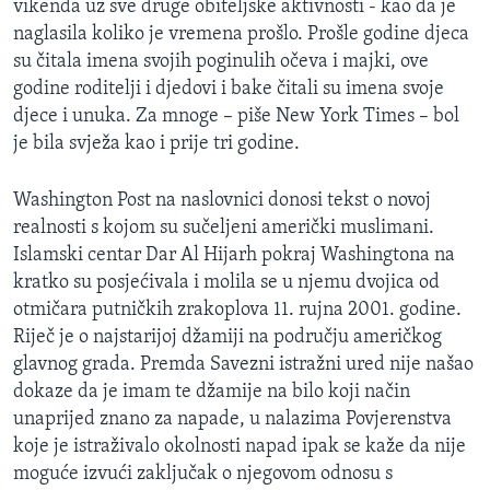
vikenda uz sve druge obiteljske aktivnosti - kao da je
MAGAZIN
naglasila koliko je vremena prošlo. Prošle godine djeca
O GLASU AMERIKE
su čitala imena svojih poginulih očeva i majki, ove
godine roditelji i djedovi i bake čitali su imena svoje
djece i unuka. Za mnoge – piše New York Times – bol
Learning English
je bila svježa kao i prije tri godine.
PRATITE NAS
Washington Post na naslovnici donosi tekst o novoj
realnosti s kojom su sučeljeni američki muslimani.
Islamski centar Dar Al Hijarh pokraj Washingtona na
Jezici
kratko su posjećivala i molila se u njemu dvojica od
otmičara putničkih zrakoplova 11. rujna 2001. godine.
Riječ je o najstarijoj džamiji na području američkog
glavnog grada. Premda Savezni istražni ured nije našao
dokaze da je imam te džamije na bilo koji način
unaprijed znano za napade, u nalazima Povjerenstva
koje je istraživalo okolnosti napad ipak se kaže da nije
moguće izvući zaključak o njegovom odnosu s