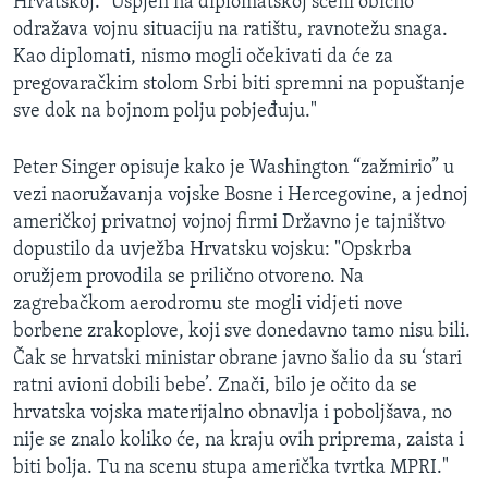
Hrvatskoj. "Uspjeh na diplomatskoj sceni obično
odražava vojnu situaciju na ratištu, ravnotežu snaga.
Kao diplomati, nismo mogli očekivati da će za
pregovaračkim stolom Srbi biti spremni na popuštanje
sve dok na bojnom polju pobjeđuju."
Peter Singer opisuje kako je Washington “zažmirio” u
vezi naoružavanja vojske Bosne i Hercegovine, a jednoj
američkoj privatnoj vojnoj firmi Državno je tajništvo
dopustilo da uvježba Hrvatsku vojsku: "Opskrba
oružjem provodila se prilično otvoreno. Na
zagrebačkom aerodromu ste mogli vidjeti nove
borbene zrakoplove, koji sve donedavno tamo nisu bili.
Čak se hrvatski ministar obrane javno šalio da su ‘stari
ratni avioni dobili bebe’. Znači, bilo je očito da se
hrvatska vojska materijalno obnavlja i poboljšava, no
nije se znalo koliko će, na kraju ovih priprema, zaista i
biti bolja. Tu na scenu stupa američka tvrtka MPRI."