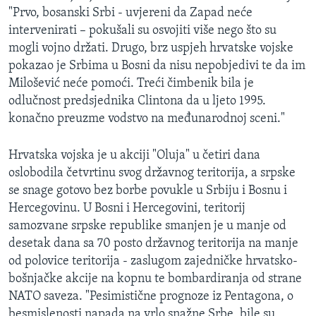
"Prvo, bosanski Srbi - uvjereni da Zapad neće
intervenirati – pokušali su osvojiti više nego što su
mogli vojno držati. Drugo, brz uspjeh hrvatske vojske
pokazao je Srbima u Bosni da nisu nepobjedivi te da im
Milošević neće pomoći. Treći čimbenik bila je
odlučnost predsjednika Clintona da u ljeto 1995.
konačno preuzme vodstvo na međunarodnoj sceni."
Hrvatska vojska je u akciji "Oluja" u četiri dana
oslobodila četvrtinu svog državnog teritorija, a srpske
se snage gotovo bez borbe povukle u Srbiju i Bosnu i
Hercegovinu. U Bosni i Hercegovini, teritorij
samozvane srpske republike smanjen je u manje od
desetak dana sa 70 posto državnog teritorija na manje
od polovice teritorija - zaslugom zajedničke hrvatsko-
bošnjačke akcije na kopnu te bombardiranja od strane
NATO saveza. "Pesimistične prognoze iz Pentagona, o
besmislenosti napada na vrlo snažne Srbe, bile su