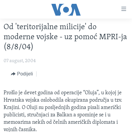
Linkovi
Pređi
na
Od 'teritorijalne milicije' do
glavni
TV PROGRAM
sadržaj
moderne vojske - uz pomoć MPRI-ja
VIDEO
Pređi
(8/8/04)
na
FOTOGRAFIJE DANA
glavnu
07 august, 2004
VIJESTI
navigaciju
Idi
NAUKA I TEHNOLOGIJA
Podijeli
SJEDINJENE AMERIČKE DRŽAVE
na
SPECIJALNI PROJEKTI
BOSNA I HERCEGOVINA
pretragu
Prošlo je devet godina od operacije “Oluja”, u kojoj je
KORUPCIJA
SVIJET
Hrvatska vojska oslobodila okupirana područja u tzv.
SLOBODA MEDIJA
Krajini. O Oluji su posljednjih godina pisali američki
publicisti, stručnjaci za Balkan a spominje se i u
ŽENSKA STRANA
memoarima nekih od čelnih američkih diplomata i
IZBJEGLIČKA STRANA
vojnih časnika.