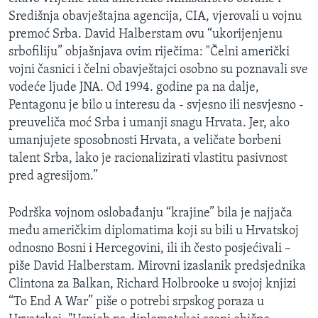
Središnja obavještajna agencija, CIA, vjerovali u vojnu
premoć Srba. David Halberstam ovu “ukorijenjenu
srbofiliju” objašnjava ovim riječima: "Čelni američki
vojni časnici i čelni obavještajci osobno su poznavali sve
vodeće ljude JNA. Od 1994. godine pa na dalje,
Pentagonu je bilo u interesu da - svjesno ili nesvjesno -
preuveliča moć Srba i umanji snagu Hrvata. Jer, ako
umanjujete sposobnosti Hrvata, a veličate borbeni
talent Srba, lako je racionalizirati vlastitu pasivnost
pred agresijom.”
Podrška vojnom oslobađanju “krajine” bila je najjača
među američkim diplomatima koji su bili u Hrvatskoj
odnosno Bosni i Hercegovini, ili ih često posjećivali –
piše David Halberstam. Mirovni izaslanik predsjednika
Clintona za Balkan, Richard Holbrooke u svojoj knjizi
“To End A War” piše o potrebi srpskog poraza u