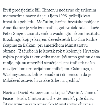
MAGAZIN
Bivši predsjednik Bill Clinton u nedavno objavljenim
O GLASU AMERIKE
memoarima naveo da je u ljeto 1995. priželjkivao
hrvatsku pobjedu. Međutim, brzina hrvatske pobjede
Learning English
Amerikance je vrlo iznenadila, gotovo šokirala, – kaže
Peter Singer, znanstvenik u washingtonskom Institutu
PRATITE NAS
Brookings, koji je krajem devedesetih bio član Radne
skupine za Balkan, pri američkom Ministarstvu
obrane. "Začudio ih je kratak rok u kojem je Hrvatska
vojska postigla takvu efikasnost. Još samo godinu dana
Jezici
ranije, nju su američki stručnjaci smatrali tek nešto
razvijenijom teritorijalnom milicijom. Osim toga, u
Washingtonu su bili iznenađeni i činjenicom da je
Milošević ostavio hrvatske Srbe na cjedilu."
Novinar David Halberstam u knjizi “War in A Time of
Peace – Bush, Clinton and the Generals”, piše da su
čitavo vrijeme rata američko Ministarstvo obrane i