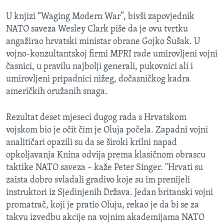
U knjizi “Waging Modern War”, bivši zapovjednik
NATO saveza Wesley Clark piše da je ovu tvrtku
angažirao hrvatski ministar obrane Gojko Šušak. U
vojno-konzultantskoj firmi MPRI rade umirovljeni vojni
časnici, u pravilu najbolji generali, pukovnici ali i
umirovljeni pripadnici nižeg, dočasničkog kadra
američkih oružanih snaga.
Rezultat deset mjeseci dugog rada s Hrvatskom
vojskom bio je očit čim je Oluja počela. Zapadni vojni
analitičari opazili su da se široki krilni napad
opkoljavanja Knina odvija prema klasičnom obrascu
taktike NATO saveza – kaže Peter Singer. "Hrvati su
zaista dobro svladali gradivo koje su im prenijeli
instruktori iz Sjedinjenih Država. Jedan britanski vojni
promatrač, koji je pratio Oluju, rekao je da bi se za
takvu izvedbu akcije na vojnim akademijama NATO