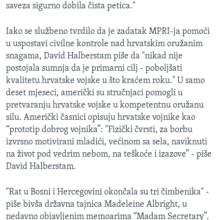
saveza sigurno dobila čista petica."
Iako se službeno tvrdilo da je zadatak MPRI-ja pomoći
u uspostavi civilne kontrole nad hrvatskim oružanim
snagama, David Halberstam piše da "nikad nije
postojala sumnja da je primarni cilj - poboljšati
kvalitetu hrvatske vojske u što kraćem roku." U samo
deset mjeseci, američki su stručnjaci pomogli u
pretvaranju hrvatske vojske u kompetentnu oružanu
silu. Američki časnici opisuju hrvatske vojnike kao
“prototip dobrog vojnika”: "Fizički čvrsti, za borbu
izvrsno motivirani mladići, većinom sa sela, naviknuti
na život pod vedrim nebom, na teškoće i izazove” - piše
David Halberstam.
"Rat u Bosni i Hercegovini okončala su tri čimbenika" -
piše bivša državna tajnica Madeleine Albright, u
nedavno objavljenim memoarima “Madam Secretary”.