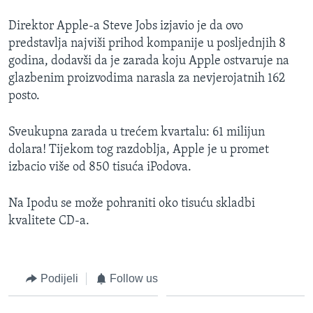
MAGAZIN
Direktor Apple-a Steve Jobs izjavio je da ovo
O GLASU AMERIKE
predstavlja najviši prihod kompanije u posljednjih 8
godina, dodavši da je zarada koju Apple ostvaruje na
Learning English
glazbenim proizvodima narasla za nevjerojatnih 162
posto.
PRATITE NAS
Sveukupna zarada u trećem kvartalu: 61 milijun
dolara! Tijekom tog razdoblja, Apple je u promet
izbacio više od 850 tisuća iPodova.
Jezici
Na Ipodu se može pohraniti oko tisuću skladbi
kvalitete CD-a.
Podijeli
Follow us