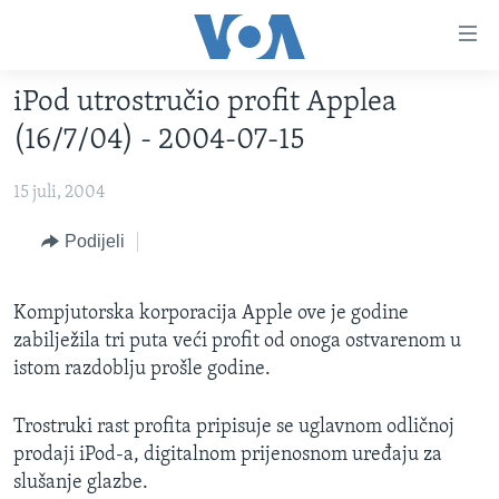
Linkovi
Pređi
na
iPod utrostručio profit Applea
glavni
TV PROGRAM
sadržaj
(16/7/04) - 2004-07-15
VIDEO
Pređi
na
15 juli, 2004
FOTOGRAFIJE DANA
glavnu
VIJESTI
Podijeli
navigaciju
Idi
NAUKA I TEHNOLOGIJA
SJEDINJENE AMERIČKE DRŽAVE
na
Kompjutorska korporacija Apple ove je godine
SPECIJALNI PROJEKTI
BOSNA I HERCEGOVINA
pretragu
zabilježila tri puta veći profit od onoga ostvarenom u
KORUPCIJA
SVIJET
istom razdoblju prošle godine.
SLOBODA MEDIJA
Trostruki rast profita pripisuje se uglavnom odličnoj
ŽENSKA STRANA
prodaji iPod-a, digitalnom prijenosnom uređaju za
IZBJEGLIČKA STRANA
slušanje glazbe.