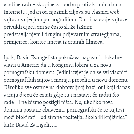
vladine radne skupine za borbu protiv kriminala na
Internetu. Jedan od njezinih ciljeva su vlasnici web
sajtova s dječjom pornografijom. Da bi na svoje sajtove
privukli djecu oni se često služe lažnim
predstavljanjem i drugim prijevarnim strategijama,
primjerice, koriste imena iz crtanih filmova.
Ipak, David Evangelista pokušava nagovoriti lokalne
vlasti u Americi da u Kongresu lobiraju za novu
pornografsku domenu. Jedini uvjet je da se svi vlasnici
pornografskih sajtova moraju preseliti u novu domenu.
"Ukoliko sve ostane na dobrovoljnoj bazi, oni koji danas
varaju djecu će ostati gdje su i nastavit će raditi što
rade - i ne bismo postigli ništa. No, ukoliko nova
domena postane obavezna, pornografski će se sajtovi
moći blokirati – od strane roditelja, škola ili knjižnica" -
kaže David Evangelista.