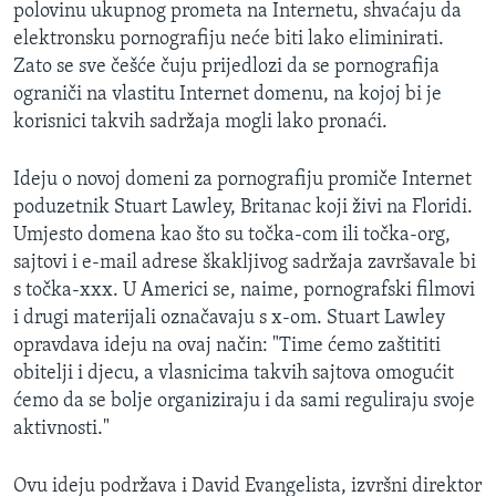
polovinu ukupnog prometa na Internetu, shvaćaju da
MAGAZIN
elektronsku pornografiju neće biti lako eliminirati.
O GLASU AMERIKE
Zato se sve češće čuju prijedlozi da se pornografija
ograniči na vlastitu Internet domenu, na kojoj bi je
Learning English
korisnici takvih sadržaja mogli lako pronaći.
Ideju o novoj domeni za pornografiju promiče Internet
PRATITE NAS
poduzetnik Stuart Lawley, Britanac koji živi na Floridi.
Umjesto domena kao što su točka-com ili točka-org,
sajtovi i e-mail adrese škakljivog sadržaja završavale bi
Jezici
s točka-xxx. U Americi se, naime, pornografski filmovi
i drugi materijali označavaju s x-om. Stuart Lawley
opravdava ideju na ovaj način: "Time ćemo zaštititi
obitelji i djecu, a vlasnicima takvih sajtova omogućit
ćemo da se bolje organiziraju i da sami reguliraju svoje
aktivnosti."
Ovu ideju podržava i David Evangelista, izvršni direktor