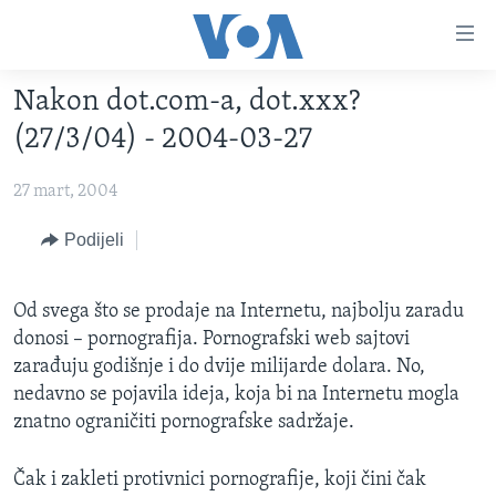
Linkovi
Pređi
na
Nakon dot.com-a, dot.xxx?
glavni
TV PROGRAM
sadržaj
(27/3/04) - 2004-03-27
VIDEO
Pređi
na
27 mart, 2004
FOTOGRAFIJE DANA
glavnu
VIJESTI
Podijeli
navigaciju
Idi
NAUKA I TEHNOLOGIJA
SJEDINJENE AMERIČKE DRŽAVE
na
Od svega što se prodaje na Internetu, najbolju zaradu
SPECIJALNI PROJEKTI
BOSNA I HERCEGOVINA
pretragu
donosi – pornografija. Pornografski web sajtovi
KORUPCIJA
SVIJET
zarađuju godišnje i do dvije milijarde dolara. No,
nedavno se pojavila ideja, koja bi na Internetu mogla
SLOBODA MEDIJA
znatno ograničiti pornografske sadržaje.
ŽENSKA STRANA
IZBJEGLIČKA STRANA
Čak i zakleti protivnici pornografije, koji čini čak