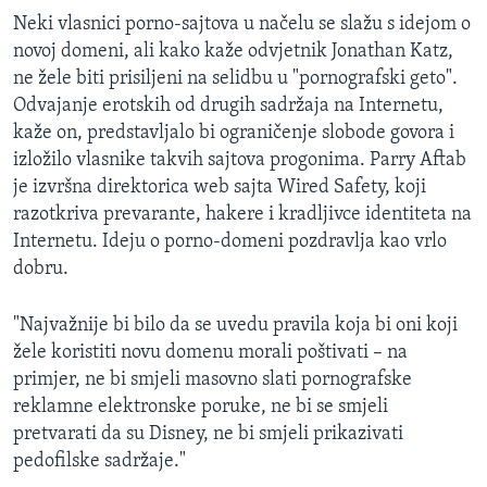
Neki vlasnici porno-sajtova u načelu se slažu s idejom o
novoj domeni, ali kako kaže odvjetnik Jonathan Katz,
ne žele biti prisiljeni na selidbu u "pornografski geto".
Odvajanje erotskih od drugih sadržaja na Internetu,
kaže on, predstavljalo bi ograničenje slobode govora i
izložilo vlasnike takvih sajtova progonima. Parry Aftab
je izvršna direktorica web sajta Wired Safety, koji
razotkriva prevarante, hakere i kradljivce identiteta na
Internetu. Ideju o porno-domeni pozdravlja kao vrlo
dobru.
"Najvažnije bi bilo da se uvedu pravila koja bi oni koji
žele koristiti novu domenu morali poštivati – na
primjer, ne bi smjeli masovno slati pornografske
reklamne elektronske poruke, ne bi se smjeli
pretvarati da su Disney, ne bi smjeli prikazivati
pedofilske sadržaje."