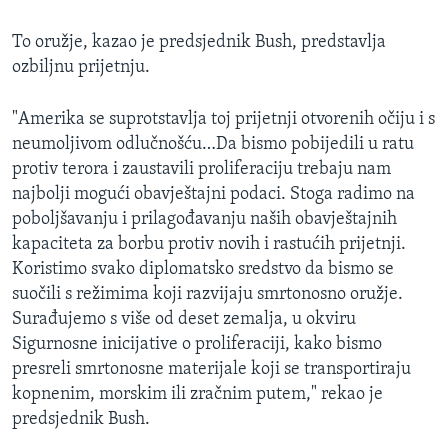
MAGAZIN
To oružje, kazao je predsjednik Bush, predstavlja
O GLASU AMERIKE
ozbiljnu prijetnju.
Learning English
"Amerika se suprotstavlja toj prijetnji otvorenih očiju i s
neumoljivom odlučnošću…Da bismo pobijedili u ratu
PRATITE NAS
protiv terora i zaustavili proliferaciju trebaju nam
najbolji mogući obavještajni podaci. Stoga radimo na
poboljšavanju i prilagođavanju naših obavještajnih
kapaciteta za borbu protiv novih i rastućih prijetnji.
Jezici
Koristimo svako diplomatsko sredstvo da bismo se
suočili s režimima koji razvijaju smrtonosno oružje.
Surađujemo s više od deset zemalja, u okviru
Sigurnosne inicijative o proliferaciji, kako bismo
presreli smrtonosne materijale koji se transportiraju
kopnenim, morskim ili zračnim putem," rekao je
predsjednik Bush.