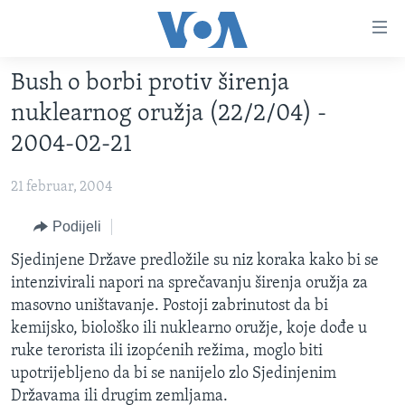
Linkovi
Pređi
na
Bush o borbi protiv širenja
glavni
TV PROGRAM
sadržaj
nuklearnog oružja (22/2/04) -
VIDEO
Pređi
2004-02-21
na
FOTOGRAFIJE DANA
glavnu
21 februar, 2004
VIJESTI
navigaciju
Idi
NAUKA I TEHNOLOGIJA
Podijeli
SJEDINJENE AMERIČKE DRŽAVE
na
SPECIJALNI PROJEKTI
Sjedinjene Države predložile su niz koraka kako bi se
BOSNA I HERCEGOVINA
pretragu
intenzivirali napori na sprečavanju širenja oružja za
KORUPCIJA
SVIJET
masovno uništavanje. Postoji zabrinutost da bi
SLOBODA MEDIJA
kemijsko, biološko ili nuklearno oružje, koje dođe u
ruke terorista ili izopćenih režima, moglo biti
ŽENSKA STRANA
upotrijebljeno da bi se nanijelo zlo Sjedinjenim
IZBJEGLIČKA STRANA
Državama ili drugim zemljama.