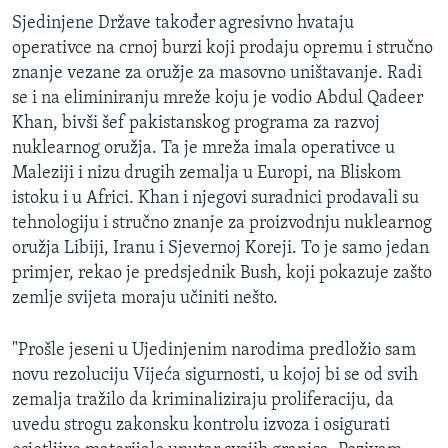
Sjedinjene Države također agresivno hvataju
operativce na crnoj burzi koji prodaju opremu i stručno
znanje vezane za oružje za masovno uništavanje. Radi
se i na eliminiranju mreže koju je vodio Abdul Qadeer
Khan, bivši šef pakistanskog programa za razvoj
nuklearnog oružja. Ta je mreža imala operativce u
Maleziji i nizu drugih zemalja u Europi, na Bliskom
istoku i u Africi. Khan i njegovi suradnici prodavali su
tehnologiju i stručno znanje za proizvodnju nuklearnog
oružja Libiji, Iranu i Sjevernoj Koreji. To je samo jedan
primjer, rekao je predsjednik Bush, koji pokazuje zašto
zemlje svijeta moraju učiniti nešto.
"Prošle jeseni u Ujedinjenim narodima predložio sam
novu rezoluciju Vijeća sigurnosti, u kojoj bi se od svih
zemalja tražilo da kriminaliziraju proliferaciju, da
uvedu strogu zakonsku kontrolu izvoza i osigurati