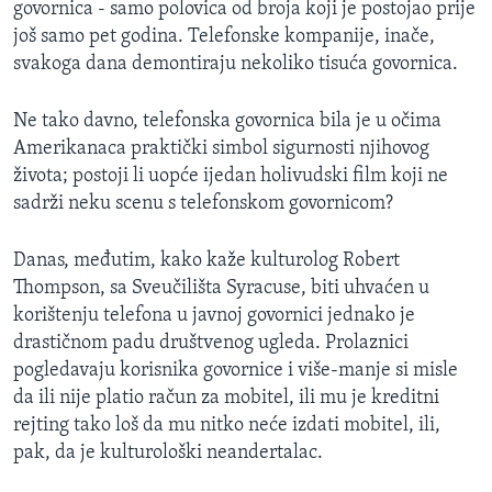
govornica - samo polovica od broja koji je postojao prije
MAGAZIN
još samo pet godina. Telefonske kompanije, inače,
O GLASU AMERIKE
svakoga dana demontiraju nekoliko tisuća govornica.
Learning English
Ne tako davno, telefonska govornica bila je u očima
Amerikanaca praktički simbol sigurnosti njihovog
života; postoji li uopće ijedan holivudski film koji ne
PRATITE NAS
sadrži neku scenu s telefonskom govornicom?
Danas, međutim, kako kaže kulturolog Robert
Jezici
Thompson, sa Sveučilišta Syracuse, biti uhvaćen u
korištenju telefona u javnoj govornici jednako je
drastičnom padu društvenog ugleda. Prolaznici
pogledavaju korisnika govornice i više-manje si misle
da ili nije platio račun za mobitel, ili mu je kreditni
rejting tako loš da mu nitko neće izdati mobitel, ili,
pak, da je kulturološki neandertalac.