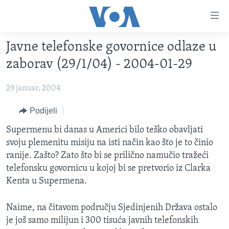
Linkovi
Pređi
na
Javne telefonske govornice odlaze u
glavni
TV PROGRAM
sadržaj
zaborav (29/1/04) - 2004-01-29
VIDEO
Pređi
na
29 januar, 2004
FOTOGRAFIJE DANA
glavnu
VIJESTI
Podijeli
navigaciju
Idi
NAUKA I TEHNOLOGIJA
SJEDINJENE AMERIČKE DRŽAVE
Supermenu bi danas u Americi bilo teško obavljati
na
svoju plemenitu misiju na isti način kao što je to činio
SPECIJALNI PROJEKTI
BOSNA I HERCEGOVINA
pretragu
ranije. Zašto? Zato što bi se prilično namučio tražeći
KORUPCIJA
SVIJET
telefonsku govornicu u kojoj bi se pretvorio iz Clarka
Kenta u Supermena.
SLOBODA MEDIJA
ŽENSKA STRANA
Naime, na čitavom području Sjedinjenih Država ostalo
IZBJEGLIČKA STRANA
je još samo milijun i 300 tisuća javnih telefonskih