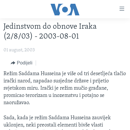
Linkovi
Pređi
na
Jedinstvom do obnove Iraka
glavni
TV PROGRAM
sadržaj
(2/8/03) - 2003-08-01
VIDEO
Pređi
na
01 august, 2003
FOTOGRAFIJE DANA
glavnu
VIJESTI
Podijeli
navigaciju
Idi
NAUKA I TEHNOLOGIJA
SJEDINJENE AMERIČKE DRŽAVE
Režim Saddama Husseina je više od tri desetljeća tlačio
na
irački narod, napadao susjedne države i prijetio
SPECIJALNI PROJEKTI
BOSNA I HERCEGOVINA
pretragu
svjetskom miru. Irački je režim mučio građane,
KORUPCIJA
SVIJET
promicao terorizam u inozemstvu i potajno se
naoružavao.
SLOBODA MEDIJA
ŽENSKA STRANA
Sada, kada je režim Saddama Husseina zauvijek
IZBJEGLIČKA STRANA
uklonjen, neki preostali elementi bivše vlasti