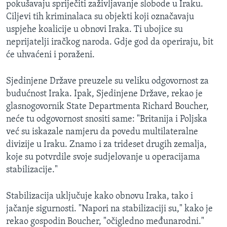
pokušavaju spriječiti zaživljavanje slobode u Iraku.
MAGAZIN
Ciljevi tih kriminalaca su objekti koji označavaju
O GLASU AMERIKE
uspjehe koalicije u obnovi Iraka. Ti ubojice su
neprijatelji iračkog naroda. Gdje god da operiraju, bit
Learning English
će uhvaćeni i poraženi.
Sjedinjene Države preuzele su veliku odgovornost za
PRATITE NAS
budućnost Iraka. Ipak, Sjedinjene Države, rekao je
glasnogovornik State Departmenta Richard Boucher,
neće tu odgovornost snositi same: "Britanija i Poljska
Jezici
već su iskazale namjeru da povedu multilateralne
divizije u Iraku. Znamo i za trideset drugih zemalja,
koje su potvrdile svoje sudjelovanje u operacijama
stabilizacije."
Stabilizacija uključuje kako obnovu Iraka, tako i
jačanje sigurnosti. "Napori na stabilizaciji su," kako je
rekao gospodin Boucher, "očigledno međunarodni."