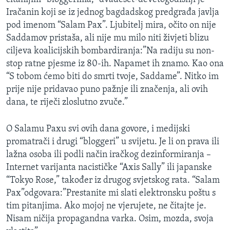
Iračanin koji se iz jednog bagdadskog predgrađa javlja
pod imenom “Salam Pax”. Ljubitelj mira, očito on nije
Saddamov pristaša, ali nije mu milo niti živjeti blizu
ciljeva koalicijskih bombardiranja:”Na radiju su non-
stop ratne pjesme iz 80-ih. Napamet ih znamo. Kao ona
“S tobom ćemo biti do smrti tvoje, Saddame”. Nitko im
prije nije pridavao puno pažnje ili značenja, ali ovih
dana, te riječi zloslutno zvuče.”
O Salamu Paxu svi ovih dana govore, i medijski
promatrači i drugi “bloggeri” u svijetu. Je li on prava ili
lažna osoba ili podli način iračkog dezinformiranja –
Internet varijanta nacističke “Axis Sally” ili japanske
“Tokyo Rose,” također iz drugog svjetskog rata. “Salam
Pax”odgovara:”Prestanite mi slati elektronsku poštu s
tim pitanjima. Ako mojoj ne vjerujete, ne čitajte je.
Nisam ničija propagandna varka. Osim, mozda, svoja