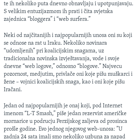
te ih nekoliko puta dnevno obnavljaju i upotpunjavaju.
S velikim entuzijazmom ih prati i čita svjetska
zajednica “bloggera” i “web surfera.”
Neki od najčitanijih i najpopularnijih unosa oni su koji
se odnose na rat u Iraku. Nekoliko novinara
“udomljenih” pri koalicijskim snagama, uz
tradicionalna novinska izvještavanja, vode i svoje
dnevne “web logove,” odnosno “blogove.” Najvecu
pozornost, medjutim, privlače oni koje pišu muškarci i
žene – vojnici koalicijskih snaga, kao i oni koje pišu
Iračani.
Jedan od najpopularnijih je onaj koji, pod Internet
imenom “L-T Smash,” piše jedan rezervist američke
mornarice u podrucju Perzijskog zaljeva od prosinca
prošle godine. Evo jednog njegovog web-unosa: ”U
zadnja 24 sata imali smo nekoliko uzbuna za napad