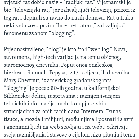
svjetski rat dobio naziv – “radijski rat.” Vijetnamski je
MAGAZIN
bio “televizijski rat,” jer zahvaljujući televiziji, prizori iz
O GLASU AMERIKE
tog rata dopirali su ravno do naših domova. Rat u Iraku
neki sada zovu prvim “Internet ratom,” zahvaljujući
Learning English
fenomenu zvanom “blogging”.
Pojednostavljeno, “blog” je isto što i “web log.” Nova,
PRATITE NAS
suvremena, high-tech varijacija na temu običnog,
staromodnog dnevnika. Poput onog engleskog
birokrata Samuela Pepysa, iz 17. stoljeca, ili dnevnika
Jezici
Mary Chestnut, iz americkog građanskog rata.
“Blogging” je poceo 80-ih godina, u kalifornijskoj
Silikonskoj dolini, raspravama i razmjenjivanjem
tehničkih informacija među kompjuterskim
stručnjacima za onih ranih dana Interneta. Danas
tisuće, a mozda i milijuni, među njima i poznati i slavni
i anonimni ljudi na web stavljaju i na webu otkrivaju
svoja razmišljanja i stavove o cijelom nizu pitanja i tema