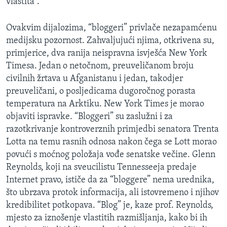
vlastita”.
Ovakvim dijalozima, “bloggeri” privlače nezapamćenu
medijsku pozornost. Zahvaljujući njima, otkrivena su,
primjerice, dva ranija neispravna isvješća New York
Timesa. Jedan o netočnom, preuveličanom broju
civilnih žrtava u Afganistanu i jedan, takodjer
preuveličani, o posljedicama dugoročnog porasta
temperatura na Arktiku. New York Times je morao
objaviti ispravke. “Bloggeri” su zaslužni i za
razotkrivanje kontroverznih primjedbi senatora Trenta
Lotta na temu rasnih odnosa nakon čega se Lott morao
povući s moćnog položaja vođe senatske večine. Glenn
Reynolds, koji na sveucilistu Tennesseeja predaje
Internet pravo, ističe da za “bloggere” nema urednika,
što ubrzava protok informacija, ali istovremeno i njihov
kredibilitet potkopava. “Blog” je, kaze prof. Reynolds,
mjesto za iznošenje vlastitih razmišljanja, kako bi ih