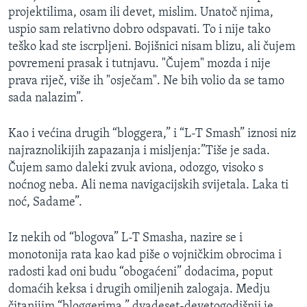
projektilima, osam ili devet, mislim. Unatoč njima,
uspio sam relativno dobro odspavati. To i nije tako
teško kad ste iscrpljeni. Bojišnici nisam blizu, ali čujem
povremeni prasak i tutnjavu. "Čujem" mozda i nije
prava riječ, više ih "osječam". Ne bih volio da se tamo
sada nalazim”.
Kao i većina drugih “bloggera,” i “L-T Smash” iznosi niz
najraznolikijih zapazanja i misljenja:”Tiše je sada.
Čujem samo daleki zvuk aviona, odozgo, visoko s
noćnog neba. Ali nema navigacijskih svijetala. Laka ti
noć, Sadame”.
Iz nekih od “blogova” L-T Smasha, nazire se i
monotonija rata kao kad piše o vojničkim obrocima i
radosti kad oni budu “obogaćeni” dodacima, poput
domaćih keksa i drugih omiljenih zalogaja. Medju
čitanijim “bloggerima,” dvadeset-devetogodišnji je