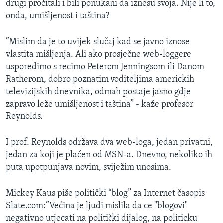
drugi pročitali i bili ponukani da iznesu svoja. Nije li to,
onda, umišljenost i taština?
”Mislim da je to uvijek slučaj kad se javno iznose
vlastita mišljenja. Ali ako prosječne web-loggere
usporedimo s recimo Peterom Jenningsom ili Danom
Ratherom, dobro poznatim voditeljima americkih
televizijskih dnevnika, odmah postaje jasno gdje
zapravo leže umišljenost i taština” - kaže profesor
Reynolds.
I prof. Reynolds održava dva web-loga, jedan privatni,
jedan za koji je plaćen od MSN-a. Dnevno, nekoliko ih
puta upotpunjava novim, sviježim unosima.
Mickey Kaus piše politički “blog” za Internet časopis
Slate.com:”Većina je ljudi mislila da ce "blogovi"
negativno utjecati na politički dijalog, na politicku