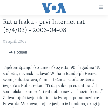
Linkovi
Pređi
na
Rat u Iraku - prvi Internet rat
glavni
TV PROGRAM
sadržaj
(8/4/03) - 2003-04-08
VIDEO
Pređi
na
08 april, 2003
FOTOGRAFIJE DANA
glavnu
VIJESTI
Podijeli
navigaciju
Idi
NAUKA I TEHNOLOGIJA
SJEDINJENE AMERIČKE DRŽAVE
na
Tijekom španjolsko-američkog rata, 90-ih godina 19.
SPECIJALNI PROJEKTI
BOSNA I HERCEGOVINA
pretragu
stoljeća, novinski izdavač William Randolph Hearst
KORUPCIJA
SVIJET
svom je ilustratoru, čijim crtežima su bila praćena
izvjesća s Kube, rekao:”Ti daj slike, ja ću dati rat.” I
SLOBODA MEDIJA
španjolsko je američki rat dobio naziv – “novinski rat.”
ŽENSKA STRANA
Zahvaljujući izvjestiteljima iz Evrope, poput novinara
IZBJEGLIČKA STRANA
Edwarda Morrowa, koji je javljao iz Londona, drugi je