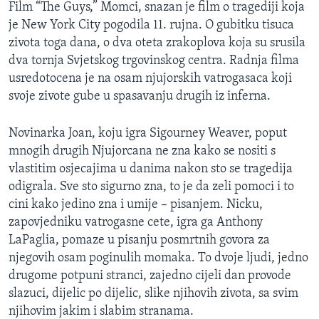
Film “The Guys,” Momci, snazan je film o tragediji koja
MAGAZIN
je New York City pogodila 11. rujna. O gubitku tisuca
O GLASU AMERIKE
zivota toga dana, o dva oteta zrakoplova koja su srusila
dva tornja Svjetskog trgovinskog centra. Radnja filma
Learning English
usredotocena je na osam njujorskih vatrogasaca koji
svoje zivote gube u spasavanju drugih iz inferna.
PRATITE NAS
Novinarka Joan, koju igra Sigourney Weaver, poput
mnogih drugih Njujorcana ne zna kako se nositi s
vlastitim osjecajima u danima nakon sto se tragedija
Jezici
odigrala. Sve sto sigurno zna, to je da zeli pomoci i to
cini kako jedino zna i umije – pisanjem. Nicku,
zapovjedniku vatrogasne cete, igra ga Anthony
LaPaglia, pomaze u pisanju posmrtnih govora za
njegovih osam poginulih momaka. To dvoje ljudi, jedno
drugome potpuni stranci, zajedno cijeli dan provode
slazuci, dijelic po dijelic, slike njihovih zivota, sa svim
njihovim jakim i slabim stranama.