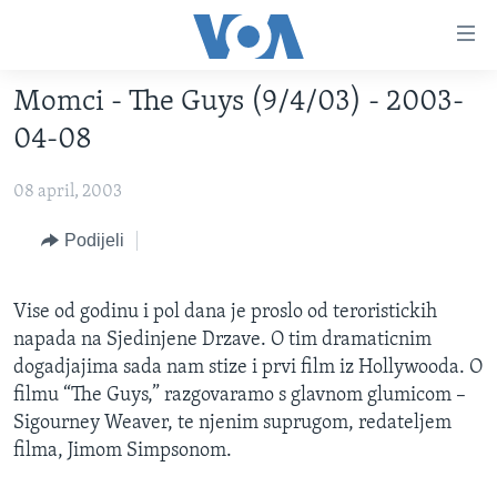
Linkovi
Pređi
na
Momci - The Guys (9/4/03) - 2003-
glavni
TV PROGRAM
sadržaj
04-08
VIDEO
Pređi
na
08 april, 2003
FOTOGRAFIJE DANA
glavnu
VIJESTI
Podijeli
navigaciju
Idi
NAUKA I TEHNOLOGIJA
SJEDINJENE AMERIČKE DRŽAVE
na
Vise od godinu i pol dana je proslo od teroristickih
SPECIJALNI PROJEKTI
BOSNA I HERCEGOVINA
pretragu
napada na Sjedinjene Drzave. O tim dramaticnim
KORUPCIJA
SVIJET
dogadjajima sada nam stize i prvi film iz Hollywooda. O
filmu “The Guys,” razgovaramo s glavnom glumicom –
SLOBODA MEDIJA
Sigourney Weaver, te njenim suprugom, redateljem
ŽENSKA STRANA
filma, Jimom Simpsonom.
IZBJEGLIČKA STRANA