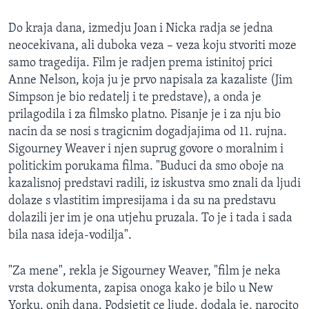
Do kraja dana, izmedju Joan i Nicka radja se jedna
neocekivana, ali duboka veza – veza koju stvoriti moze
samo tragedija. Film je radjen prema istinitoj prici
Anne Nelson, koja ju je prvo napisala za kazaliste (Jim
Simpson je bio redatelj i te predstave), a onda je
prilagodila i za filmsko platno. Pisanje je i za nju bio
nacin da se nosi s tragicnim dogadjajima od 11. rujna.
Sigourney Weaver i njen suprug govore o moralnim i
politickim porukama filma. "Buduci da smo oboje na
kazalisnoj predstavi radili, iz iskustva smo znali da ljudi
dolaze s vlastitim impresijama i da su na predstavu
dolazili jer im je ona utjehu pruzala. To je i tada i sada
bila nasa ideja-vodilja".
"Za mene", rekla je Sigourney Weaver, "film je neka
vrsta dokumenta, zapisa onoga kako je bilo u New
Yorku, onih dana. Podsjetit ce ljude, dodala je, narocito