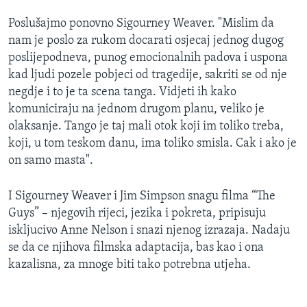
Poslušajmo ponovno Sigourney Weaver. "Mislim da
nam je poslo za rukom docarati osjecaj jednog dugog
poslijepodneva, punog emocionalnih padova i uspona
kad ljudi pozele pobjeci od tragedije, sakriti se od nje
negdje i to je ta scena tanga. Vidjeti ih kako
komuniciraju na jednom drugom planu, veliko je
olaksanje. Tango je taj mali otok koji im toliko treba,
koji, u tom teskom danu, ima toliko smisla. Cak i ako je
on samo masta".
I Sigourney Weaver i Jim Simpson snagu filma “The
Guys” – njegovih rijeci, jezika i pokreta, pripisuju
iskljucivo Anne Nelson i snazi njenog izrazaja. Nadaju
se da ce njihova filmska adaptacija, bas kao i ona
kazalisna, za mnoge biti tako potrebna utjeha.