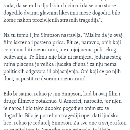
sada, da se radi o ljudskim bicima i da se ono sto se
dogodilo dvama glavnim likovima moze dogoditi bilo
kome nakon prozivljenih strasnih tragedija".
Na tu temu i Jim Simpson nastavlja. "Mislim da je ovaj
film iskrena i postena prica. Bit ce, naravno, onih koji
ce njome biti razocarani, jer u njoj nema politickog
ocitovanja. To filmu nije bila ni namjera. Jedanaestog
rujna placena je velika ljudska cijena i za nju nema
politickih odgovora ili objasnjenja. Oni koji ce po njih
doci, napustit ce dvoranu razocarani".
Bilo bi sjajno, rekao je Jim Simpson, kad bi ovaj film i
druge filmove potaknuo. U Americi, narocito, jer njen
je narod i bio tako duboko pogodjen onim sto se
dogodilo. Bilo je potrebno tragediji opet dati ljudsko
lice, rekao je redatelj Simpson. Za sve one u svijetu koji