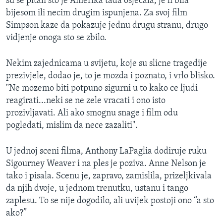
su se pitali sto je Amerika tada osjecala, je li bila
bijesom ili necim drugim ispunjena. Za svoj film
Simpson kaze da pokazuje jednu drugu stranu, drugo
vidjenje onoga sto se zbilo.
Nekim zajednicama u svijetu, koje su slicne tragedije
prezivjele, dodao je, to je mozda i poznato, i vrlo blisko.
"Ne mozemo biti potpuno sigurni u to kako ce ljudi
reagirati...neki se ne zele vracati i ono isto
prozivljavati. Ali ako smognu snage i film odu
pogledati, mislim da nece zazaliti".
U jednoj sceni filma, Anthony LaPaglia dodiruje ruku
Sigourney Weaver i na ples je poziva. Anne Nelson je
tako i pisala. Scenu je, zapravo, zamislila, prizeljkivala
da njih dvoje, u jednom trenutku, ustanu i tango
zaplesu. To se nije dogodilo, ali uvijek postoji ono “a sto
ako?”