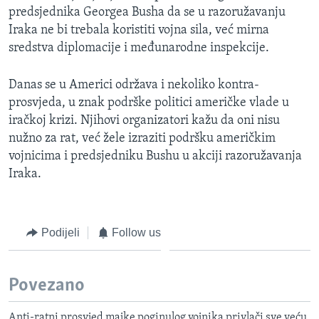
predsjednika Georgea Busha da se u razoružavanju
MAGAZIN
Iraka ne bi trebala koristiti vojna sila, već mirna
O GLASU AMERIKE
sredstva diplomacije i međunarodne inspekcije.
Learning English
Danas se u Americi održava i nekoliko kontra-
prosvjeda, u znak podrške politici američke vlade u
PRATITE NAS
iračkoj krizi. Njihovi organizatori kažu da oni nisu
nužno za rat, već žele izraziti podršku američkim
vojnicima i predsjedniku Bushu u akciji razoružavanja
Iraka.
Jezici
Podijeli
Follow us
Povezano
Anti-ratni prosvjed majke poginulog vojnika privlači sve veću