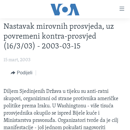
Linkovi
Pređi
na
Nastavak mirovnih prosvjeda, uz
glavni
TV PROGRAM
sadržaj
povremeni kontra-prosvjed
VIDEO
Pređi
(16/3/03) - 2003-03-15
na
FOTOGRAFIJE DANA
glavnu
15 mart, 2003
VIJESTI
navigaciju
Idi
NAUKA I TEHNOLOGIJA
Podijeli
SJEDINJENE AMERIČKE DRŽAVE
na
SPECIJALNI PROJEKTI
BOSNA I HERCEGOVINA
pretragu
Diljem Sjedinjenih Država u tijeku su anti-ratni
KORUPCIJA
SVIJET
skupovi, organizirani od strane protivnika američke
SLOBODA MEDIJA
politike prema Iraku. U Washingtonu - više tisuća
prosvjednika okupilo se ispred Bijele kuće i
ŽENSKA STRANA
Ministarstva pravosuđa. Organizatori tvrde da je cilj
IZBJEGLIČKA STRANA
manifestacije - još jednom pokušati nagovoriti