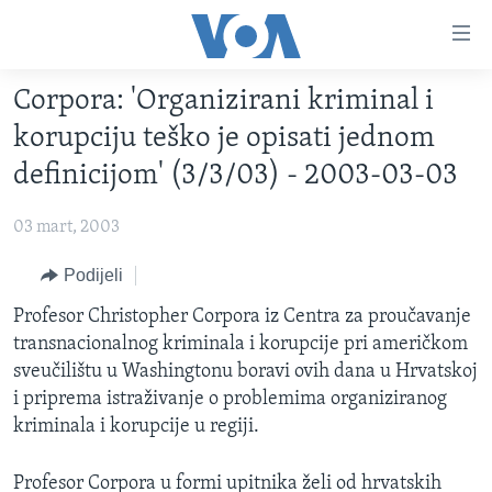
Linkovi
Pređi
na
Corpora: 'Organizirani kriminal i
glavni
TV PROGRAM
sadržaj
korupciju teško je opisati jednom
VIDEO
Pređi
definicijom' (3/3/03) - 2003-03-03
na
FOTOGRAFIJE DANA
glavnu
03 mart, 2003
VIJESTI
navigaciju
Idi
NAUKA I TEHNOLOGIJA
Podijeli
SJEDINJENE AMERIČKE DRŽAVE
na
SPECIJALNI PROJEKTI
Profesor Christopher Corpora iz Centra za proučavanje
BOSNA I HERCEGOVINA
pretragu
transnacionalnog kriminala i korupcije pri američkom
KORUPCIJA
SVIJET
sveučilištu u Washingtonu boravi ovih dana u Hrvatskoj
SLOBODA MEDIJA
i priprema istraživanje o problemima organiziranog
kriminala i korupcije u regiji.
ŽENSKA STRANA
IZBJEGLIČKA STRANA
Profesor Corpora u formi upitnika želi od hrvatskih