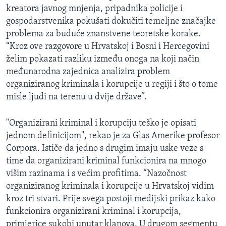
kreatora javnog mnjenja, pripadnika policije i
MAGAZIN
gospodarstvenika pokušati dokučiti temeljne značajke
O GLASU AMERIKE
problema za buduće znanstvene teoretske korake.
“Kroz ove razgovore u Hrvatskoj i Bosni i Hercegovini
Learning English
želim pokazati razliku između onoga na koji način
međunarodna zajednica analizira problem
PRATITE NAS
organiziranog kriminala i korupcije u regiji i što o tome
misle ljudi na terenu u dvije države”.
"Organizirani kriminal i korupciju teško je opisati
Jezici
jednom definicijom", rekao je za Glas Amerike profesor
Corpora. Ističe da jedno s drugim imaju uske veze s
time da organizirani kriminal funkcionira na mnogo
višim razinama i s većim profitima. “Nazočnost
organiziranog kriminala i korupcije u Hrvatskoj vidim
kroz tri stvari. Prije svega postoji medijski prikaz kako
funkcionira organizirani kriminal i korupcija,
primjerice sukobi unutar klanova. U drugom segmentu