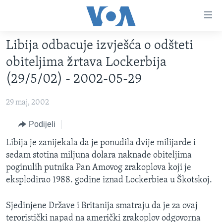
Linkovi
Pređi
na
Libija odbacuje izvješća o odšteti
glavni
TV PROGRAM
sadržaj
obiteljima žrtava Lockerbija
VIDEO
Pređi
(29/5/02) - 2002-05-29
na
FOTOGRAFIJE DANA
glavnu
29 maj, 2002
VIJESTI
navigaciju
Idi
NAUKA I TEHNOLOGIJA
Podijeli
SJEDINJENE AMERIČKE DRŽAVE
na
SPECIJALNI PROJEKTI
Libija je zanijekala da je ponudila dvije milijarde i
BOSNA I HERCEGOVINA
pretragu
sedam stotina miljuna dolara naknade obiteljima
KORUPCIJA
SVIJET
poginulih putnika Pan Amovog zrakoplova koji je
SLOBODA MEDIJA
eksplodirao 1988. godine iznad Lockerbiea u Škotskoj.
ŽENSKA STRANA
Sjedinjene Države i Britanija smatraju da je za ovaj
IZBJEGLIČKA STRANA
teroristički napad na američki zrakoplov odgovorna