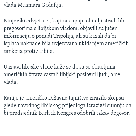
vlada Muamara Gadafija.
MAGAZIN
O GLASU AMERIKE
Njujorški odvjetnici, koji zastupaju obitelji stradalih u
pregovorima s libijskom vladom, objavili su jučer
Learning English
informaciju o ponudi Tripolija, ali su kazali da bi
isplata naknade bila uvjetovana ukidanjem američkih
PRATITE NAS
sankcija protiv Libije.
U izjavi libijske vlade kaže se da su se obiteljima
američkih žrtava sastali libijski poslovni ljudi, a ne
Jezici
vlada.
Ranije je američko Državno tajništvo izrazilo skepsu
glede navodnog libijskog prijedloga izrazivši sumnju da
bi predsjednik Bush ili Kongres odobrili takav dogovor.